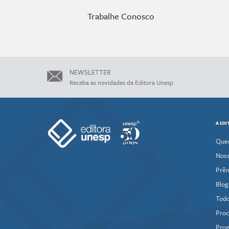
Trabalhe Conosco
NEWSLETTER
Receba as novidades da Editora Unesp
A EDI
Que
Noss
Prê
Blog
Todo
Proc
Prog