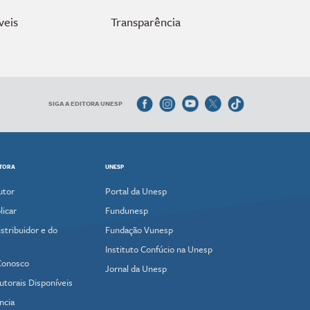
veis
Transparência
SIGA A EDITORA UNESP
ITORA
UNESP
utor
Portal da Unesp
icar
Fundunesp
stribuidor e do
Fundação Vunesp
Instituto Confúcio na Unesp
Conosco
Jornal da Unesp
utorais Disponíveis
ncia