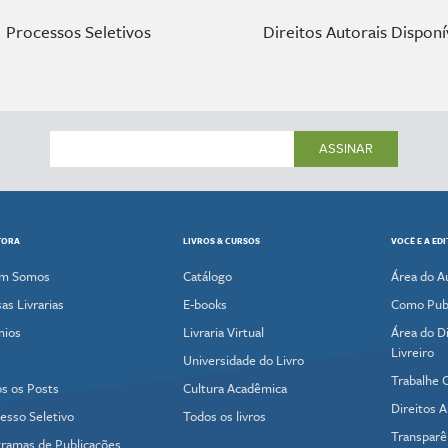
Processos Seletivos
Direitos Autorais Disponí
ASSINAR
TORA
LIVROS & CURSOS
VOCÊ E A ED
m Somos
Catálogo
Área do A
as Livrarias
E-books
Como Publ
mios
Livraria Virtual
Área do Di
Livreiro
Universidade do Livro
Trabalhe 
s os Posts
Cultura Acadêmica
Direitos A
esso Seletivo
Todos os livros
Transparê
ramas de Publicações