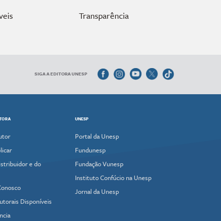
veis
Transparência
SIGA A EDITORA UNESP
ITORA
UNESP
utor
Portal da Unesp
icar
Fundunesp
stribuidor e do
Fundação Vunesp
Instituto Confúcio na Unesp
Conosco
Jornal da Unesp
utorais Disponíveis
ncia