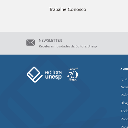
Trabalhe Conosco
NEWSLETTER
Receba as novidades da Editora Unesp
A EDI
Que
Noss
Prê
Blog
Todo
Proc
Prog