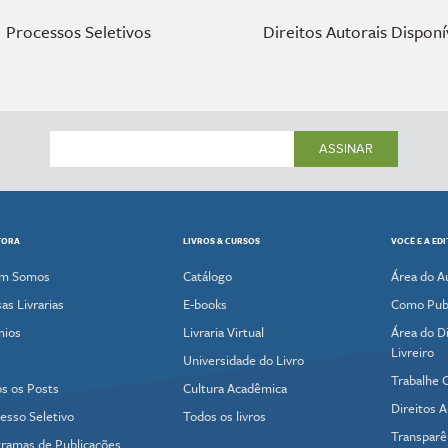
Processos Seletivos
Direitos Autorais Disponí
ASSINAR
TORA
LIVROS & CURSOS
VOCÊ E A ED
m Somos
Catálogo
Área do A
as Livrarias
E-books
Como Publ
mios
Livraria Virtual
Área do Di
Livreiro
Universidade do Livro
Trabalhe 
s os Posts
Cultura Acadêmica
Direitos A
esso Seletivo
Todos os livros
Transparê
ramas de Publicações