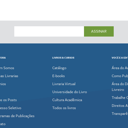
ASSINAR
TORA
LIVROS & CURSOS
VOCÊ E A ED
m Somos
Catálogo
Área do A
as Livrarias
E-books
Como Publ
mios
Livraria Virtual
Área do Di
Livreiro
Universidade do Livro
Trabalhe 
s os Posts
Cultura Acadêmica
Direitos A
esso Seletivo
Todos os livros
Transparê
ramas de Publicações
ato