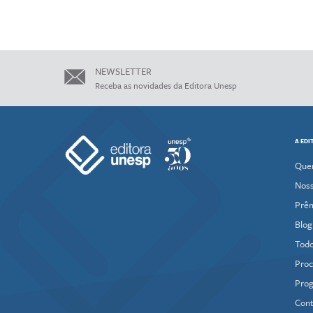
NEWSLETTER
Receba as novidades da Editora Unesp
A EDI
Que
Noss
Prê
Blog
Todo
Proc
Prog
Cont