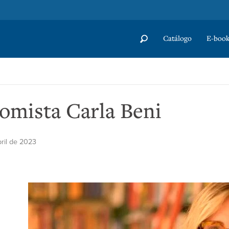
Catálogo
E-book
nomista Carla Beni
bril de 2023