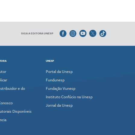
SIGA A EDITORA UNESP
ITORA
UNESP
utor
Portal da Unesp
icar
Fundunesp
stribuidor e do
Fundação Vunesp
Instituto Confúcio na Unesp
Conosco
Jornal da Unesp
utorais Disponíveis
ncia