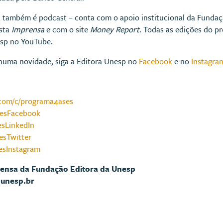
 também é podcast – conta com o apoio institucional da Fundaç
ista
Imprensa
e com o site
Money Report
. Todas as edições do 
esp no YouTube.
huma novidade, siga a Editora Unesp no
Facebook
e no
Instagra
com/c/programa4ases
AsesFacebook
esLinkedIn
sesTwitter
sesInstagram
rensa da Fundação Editora da Unesp
@unesp.br