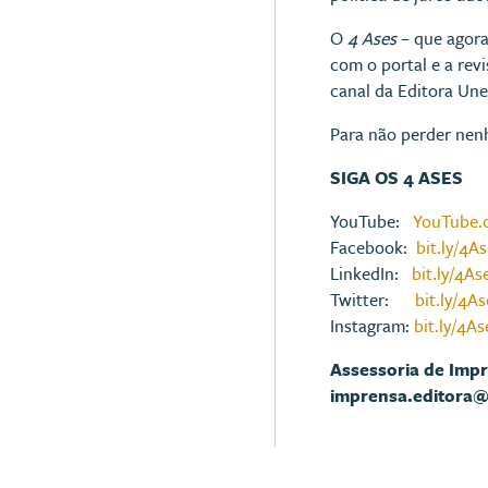
O
4 Ases
– que agora
com o portal e a rev
canal da Editora Un
Para não perder nen
SIGA OS 4 ASES
YouTube:
YouTube.
Facebook:
bit.ly/4
LinkedIn:
bit.ly/4As
Twitter:
bit.ly/4A
Instagram:
bit.ly/4A
Assessoria de Imp
imprensa.editora