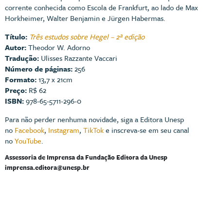
corrente conhecida como Escola de Frankfurt, ao lado de Max
Horkheimer, Walter Benjamin e Jürgen Habermas.
Título:
Três estudos sobre Hegel – 2ª edição
Autor:
Theodor W. Adorno
Tradução:
Ulisses Razzante Vaccari
Número de páginas:
256
Formato:
13,7 x 21cm
Preço:
R$ 62
ISBN:
978-65-5711-296-0
Para não perder nenhuma novidade, siga a Editora Unesp
no
Facebook
,
Instagram
,
TikTok
e inscreva-se em seu canal
no
YouTube
.
Assessoria de Imprensa da Fundação Editora da Unesp
imprensa.editora@unesp.br