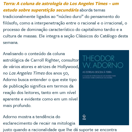
Terra
: A coluna de astrologia do Los Angeles Times – um
estudo sobre superstição secundária
aborda temas
tradicionalmente ligados ao “núcleo duro” do pensamento do
filósofo, como a interpenetração entre o racional e o irracional, o
processo de dominação característico do capitalismo tardio e a
cultura de massas. Ele integra a seção Clássicos do Catálogo desta
semana.
Analisando o conteúdo da coluna
astrológica de Carroll Righter, consultor
de vários atores e atrizes de Hollywood,
no
Los Angeles Times
dos anos 50,
Adorno busca entender o que este tipo
de publicação significa em termos da
reação dos leitores, tanto em um nível
aparente e evidente como em um nível
mais profundo.
Adorno mostra a tendência do
esclarecimento de recair na mitologia
justo quando a racionalidade que lhe dá suporte se encontra