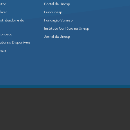
utor
Portal da Unesp
icar
Fundunesp
stribuidor e do
Fundação Vunesp
Instituto Confúcio na Unesp
Conosco
Jornal da Unesp
utorais Disponíveis
ncia