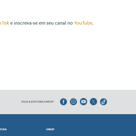
kTok
e inscreva-se em seu canal no
YouTube
.
SIGA A EDITORA UNESP
ITORA
UNESP