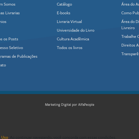
m Somos
Catálogo
Área do A
as Livrarias
E-books
Como Publ
mios
Livraria Virtual
Área do Di
Livreiro
Universidade do Livro
Trabalhe 
s os Posts
Cultura Acadêmica
Direitos A
esso Seletivo
Todos os livros
Transparê
ramas de Publicações
ato
Marketing Digital por AlfaPeople
 Uso
. Ao continuar navegando, você concorda com essas condições.