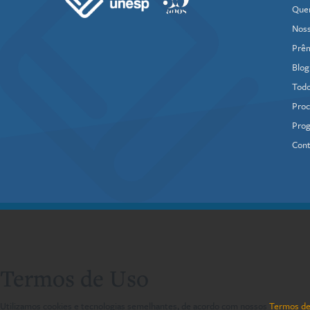
Que
Noss
Prê
Blog
Todo
Proc
Prog
Cont
Termos de Uso
Utilizamos cookies e tecnologias semelhantes, de acordo com nossos
Termos de