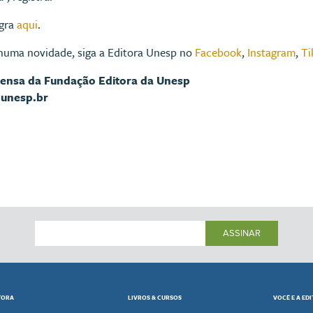
egra
aqui
.
huma novidade, siga a Editora Unesp no
Facebook
,
Instagram
,
Ti
rensa da Fundação Editora da Unesp
@unesp.br
ASSINAR
TORA
LIVROS & CURSOS
VOCÊ E A ED