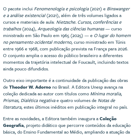
O pacote inclui
Fenomenologia e psicologia
(2021) e
Binswanger
e a análise existencial
(2021), além de três volumes ligados a
cursos e materiais de aula:
Nietzsche. Cursos, conferências e
trabalhos
(2024),
Arqueologia das ciências humanas
— curso
ministrado em São Paulo em 1965 (2025) — e
O lugar do homem
no pensamento ocidental moderno
, curso ministrado em Túnis
entre 1966 e 1968, com publicação prevista na França para 2026.
O conjunto amplia o acesso do público brasileiro a diferentes
momentos da trajetória intelectual de Foucault, incluindo textos
ainda pouco difundidos.
Outro eixo importante é a continuidade da publicação das obras
de
Theodor W. Adorno
no Brasil. A Editora Unesp avança na
coleção dedicada ao autor com títulos como
Mínima moralia
,
Prismas
,
Dialética negativa
e quatro volumes de
Notas de
literatura
, estes últimos inéditos em publicação integral no país.
Entre as novidades, a Editora também inaugura a
Coleção
Geografia
, projeto didático que percorre conteúdos da educação
básica, do Ensino Fundamental ao Médio, ampliando a atuação da