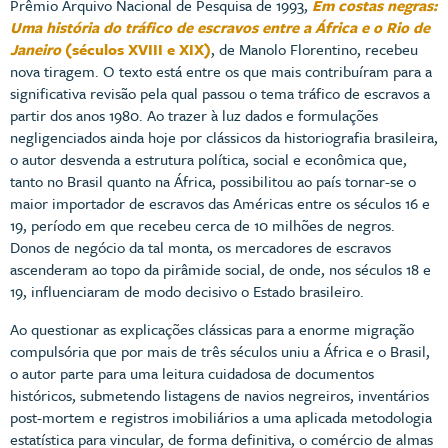
Prêmio Arquivo Nacional de Pesquisa de 1993,
Em costas negras:
Uma história do tráfico de escravos entre a África e o Rio de
Janeiro
(séculos XVIII e XIX)
, de Manolo Florentino, recebeu
nova tiragem. O texto está entre os que mais contribuíram para a
significativa revisão pela qual passou o tema tráfico de escravos a
partir dos anos 1980. Ao trazer à luz dados e formulações
negligenciados ainda hoje por clássicos da historiografia brasileira,
o autor desvenda a estrutura política, social e econômica que,
tanto no Brasil quanto na África, possibilitou ao país tornar-se o
maior importador de escravos das Américas entre os séculos 16 e
19, período em que recebeu cerca de 10 milhões de negros.
Donos de negócio da tal monta, os mercadores de escravos
ascenderam ao topo da pirâmide social, de onde, nos séculos 18 e
19, influenciaram de modo decisivo o Estado brasileiro.
Ao questionar as explicações clássicas para a enorme migração
compulsória que por mais de três séculos uniu a África e o Brasil,
o autor parte para uma leitura cuidadosa de documentos
históricos, submetendo listagens de navios negreiros, inventários
post-mortem e registros imobiliários a uma aplicada metodologia
estatística para vincular, de forma definitiva, o comércio de almas