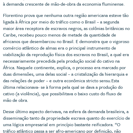
à demanda crescente de mão-de-obra da economia fluminense.
Florentino prova que nenhuma outra região americana esteve tão
ligada à África por meio do tráfico como o Brasil – a segunda
maior área receptora de escravos negros, as colônias britânicas no
Caribe, recebeu pouco menos de metade da quantidade de
africanos que desembarcou no Brasil. E demonstra que o vigoroso
comércio atlântico de almas era o principal instrumento de
viabilização da reprodução física dos escravos no Brasil, a qual era
necessariamente precedida pela produção social do cativo na
África. Naquele continente, explica, o processo era marcado por
duas dimensões, uma delas social – a cristalização da hierarquia e
das relações de poder – e outra econômica stricto sensu.Esta
última relacionava- se à forma pela qual se dava a produção do
cativo (a violência), que possibilitava o baixo custo do fluxo de
mão de obra.
Desse último aspecto derivava, na esfera da demanda brasileira, a
disseminação tanto da propriedade escrava quanto do exercício de
uma lógica empresarial em princípio bastante reificadora. “O
tráfico atlântico passa a ser afro-americano por definição, não