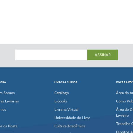
ASSINAR
TORA
LIVROS & CURSOS
VOCÊ E A ED
m Somos
Catálogo
Área do A
as Livrarias
E-books
Como Publ
mios
Livraria Virtual
Área do Di
Livreiro
Universidade do Livro
Trabalhe 
s os Posts
Cultura Acadêmica
Direitos A