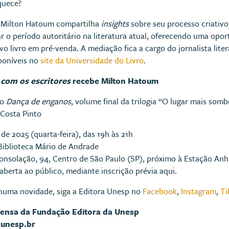
quece?
 Milton Hatoum compartilha
insights
sobre seu processo criativo,
tar o período autoritário na literatura atual, oferecendo uma opo
vo livro em pré-venda. A mediação fica a cargo do jornalista lite
sponíveis no
site da Universidade do Livro
.
com os escritores
recebe Milton Hatoum
ro
Dança de enganos
, volume final da trilogia “O lugar mais som
 Costa Pinto
de 2025 (quarta-feira), das 19h às 21h
Biblioteca Mário de Andrade
nsolação, 94, Centro de São Paulo (SP), próximo à Estação An
 aberta ao público, mediante inscrição prévia aqui.
huma novidade, siga a Editora Unesp no
Facebook
,
Instagram
,
Ti
rensa da Fundação Editora da Unesp
@unesp.br