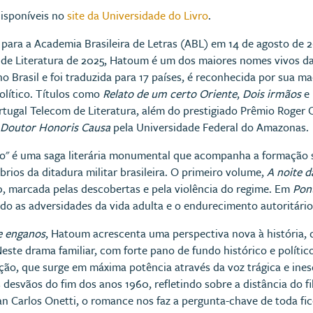
disponíveis no
site da Universidade do Livro
.
para a Academia Brasileira de Letras (ABL) em 14 de agosto de 
de Literatura de 2025, Hatoum é um dos maiores nomes vivos da 
o Brasil e foi traduzida para 17 países, é reconhecida por sua 
olítico. Títulos como
Relato de um certo Oriente
,
Dois irmãos
e
rtugal Telecom de Literatura, além do prestigiado Prêmio Roger 
Doutor Honoris Causa
pela Universidade Federal do Amazonas.
o" é uma saga literária monumental que acompanha a formação se
rios da ditadura militar brasileira. O primeiro volume,
A noite d
, marcada pelas descobertas e pela violência do regime. Em
Pont
do as adversidades da vida adulta e o endurecimento autoritário
e enganos
, Hatoum acrescenta uma perspectiva nova à história, 
Neste drama familiar, com forte pano de fundo histórico e políti
ção, que surge em máxima potência através da voz trágica e ines
s desvãos do fim dos anos 1960, refletindo sobre a distância do 
n Carlos Onetti, o romance nos faz a pergunta-chave de toda fi