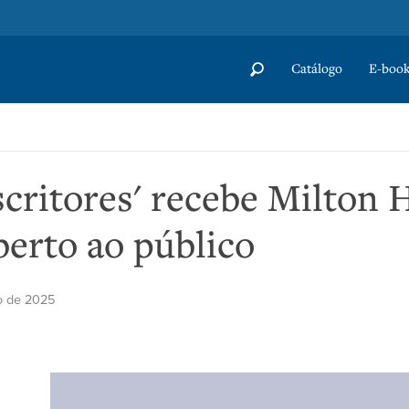
Catálogo
E-book
scritores' recebe Milton
berto ao público
o de 2025