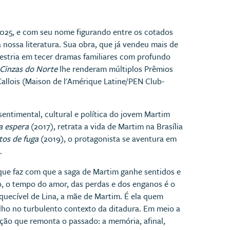
2025, e com seu nome figurando entre os cotados
nossa literatura. Sua obra, que já vendeu mais de
maestria em tecer dramas familiares com profundo
Cinzas do Norte
lhe renderam múltiplos Prêmios
Callois (Maison de l'Amérique Latine/PEN Club-
ntimental, cultural e política do jovem Martim
a espera
(2017), retrata a vida de Martim na Brasília
os de fuga
(2019), o protagonista se aventura em
.
que faz com que a saga de Martim ganhe sentidos e
co, o tempo do amor, das perdas e dos enganos é o
quecível de Lina, a mãe de Martim. É ela quem
filho no turbulento contexto da ditadura. Em meio a
cção que remonta o passado: a memória, afinal,