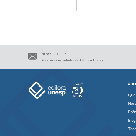
NEWSLETTER
Receba as novidades da Editora Unesp
A EDI
Que
Noss
Prê
Blog
Todo