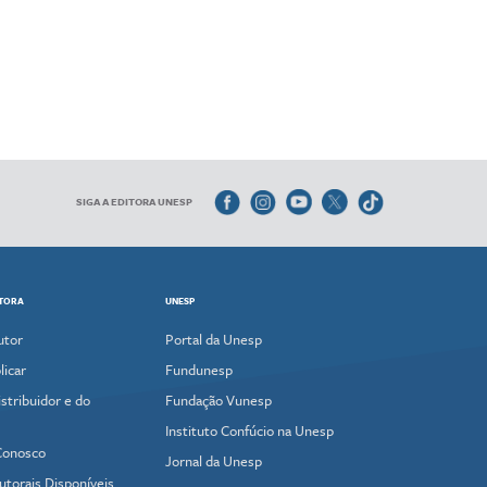
SIGA A EDITORA UNESP
ITORA
UNESP
utor
Portal da Unesp
icar
Fundunesp
stribuidor e do
Fundação Vunesp
Instituto Confúcio na Unesp
Conosco
Jornal da Unesp
utorais Disponíveis