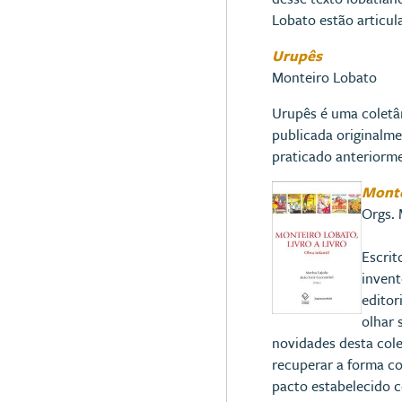
Lobato estão articula
Urupês
Monteiro Lobato
Urupês é uma coletân
publicada originalmen
praticado anteriorm
Montei
Orgs. 
Escrit
invent
editor
olhar 
novidades desta col
recuperar a forma co
pacto estabelecido c