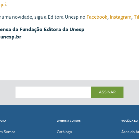
qui
.
huma novidade, siga a Editora Unesp no
Facebook
,
Instagram
,
Ti
rensa da Fundação Editora da Unesp
@unesp.br
ASSINAR
TORA
LIVROS & CURSOS
VOCÊ E A ED
m Somos
Catálogo
Área do A