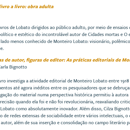
ivro a livro: obra adulta
ivros de Lobato dirigidos ao público adulto, por meio de ensaios
olítico e estético do incontrolável autor de Cidades mortas e O
 lado menos conhecido de Monteiro Lobato: visionário, polêmico
e.
as de autor, figuras de editor: As práticas editoriais de M
Carla Bignotto
ivro investiga a atividade editorial de Monteiro Lobato entre 1918
ntos até agora inéditos entre os pesquisadores que se debruçar
igação do material numa perspectiva histórica permitiu à autora r
recisão quando ela foi e não foi revolucionária, reavaliando cr
e Lobato como absolutamente inovador. Além disso, Cilza Bignott
o de redes extensas de sociabilidade entre vários intelectuais, 
e autor, além de sua inserção e consolidação no campo literário p