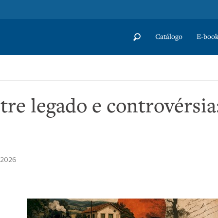
Catálogo
E-book
re legado e controvérsia
e 2026