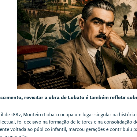
cimento, revisitar a obra de Lobato é também refletir sobre
l de 1882, Monteiro Lobato ocupa um lugar singular na história cul
electual, foi decisivo na formação de leitores e na consolidação
nte voltada ao público infantil, marcou gerações e contribuiu p
 e imaginação.