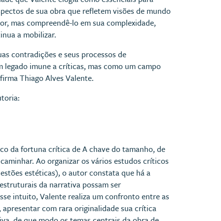
spectos de sua obra que refletem visões de mundo
tor, mas compreendê-lo em sua complexidade,
nua a mobilizar.
suas contradições e seus processos de
um legado imune a críticas, mas como um campo
afirma Thiago Alves Valente.
toria:
ico da fortuna crítica de A chave do tamanho, de
aminhar. Ao organizar os vários estudos críticos
uestões estéticas), o autor constata que há a
strutu­rais da narrativa possam ser
se intuito, Valente realiza um confronto entre as
apresentar com rara originalidade sua crí­tica
iva, de que modo os temas centrais da obra de