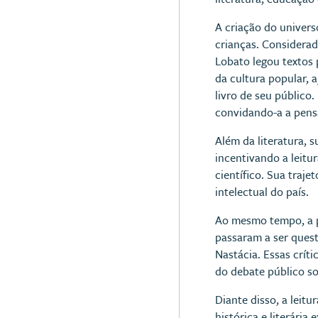
A criação do univers
crianças. Considerad
Lobato legou textos 
da cultura popular,
livro de seu público
convidando-a a pensa
Além da literatura, s
incentivando a leitu
científico. Sua traj
intelectual do país.
Ao mesmo tempo, a p
passaram a ser ques
Nastácia. Essas crí
do debate público so
Diante disso, a leit
histórica e literária