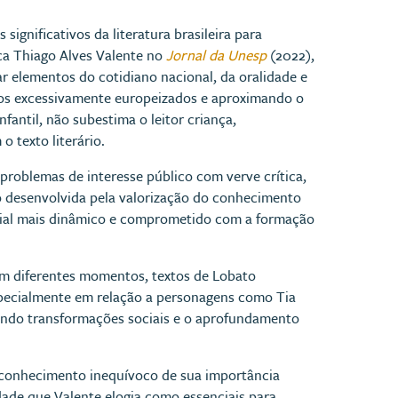
gnificativos da literatura brasileira para
aca Thiago Alves Valente no
Jornal da Unesp
(2022),
ar elementos do cotidiano nacional, da oralidade e
los excessivamente europeizados e aproximando o
fantil, não subestima o leitor criança,
 texto literário.
a problemas de interesse público com verve crítica,
o desenvolvida pela valorização do conhecimento
torial mais dinâmico e comprometido com a formação
Em diferentes momentos, textos de Lobato
specialmente em relação a personagens como Tia
hando transformações sociais e o aprofundamento
 reconhecimento inequívoco de sua importância
cidade que Valente elogia como essenciais para