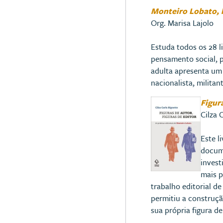
Monteiro Lobato, l
Org. Marisa Lajolo
Estuda todos os 28 l
pensamento social, p
adulta apresenta um
nacionalista, militant
Figur
Cilza 
Este l
docume
invest
mais p
trabalho editorial d
permitiu a construçã
sua própria figura d