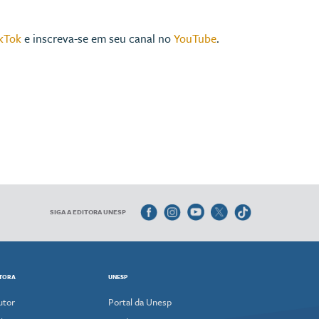
kTok
e inscreva-se em seu canal no
YouTube
.
SIGA A EDITORA UNESP
ITORA
UNESP
utor
Portal da Unesp