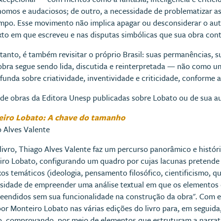
nomos e audaciosos; de outro, a necessidade de problematizar a
mpo. Esse movimento não implica apagar ou desconsiderar o au
to em que escreveu e nas disputas simbólicas que sua obra conti
rtanto, é também revisitar o próprio Brasil: suas permanências, 
obra segue sendo lida, discutida e reinterpretada — não como 
ofunda sobre criatividade, inventividade e criticidade, conforme 
de obras da Editora Unesp publicadas sobre Lobato ou de sua au
iro Lobato: A chave do tamanho
 Alves Valente
livro, Thiago Alves Valente faz um percurso panorâ­mico e histór
ro Lobato, configurando um quadro por cujas lacunas pretende c
xos temáticos (ideologia, pensamento filosófico, cientificismo, q
sidade de empreender uma análise textual em que os elementos e
endidos sem sua funcionali­dade na construção da obra". Com es
or Monteiro Lobato nas várias edições do livro para, em seguida, 
no, comprovando, por meio de elementos que estruturam a narrat