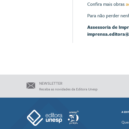
Confira mais obras
a
Para não perder nen
Assessoria de Imp
imprensa.editora
NEWSLETTER
Receba as novidades da Editora Unesp
A EDI
Que