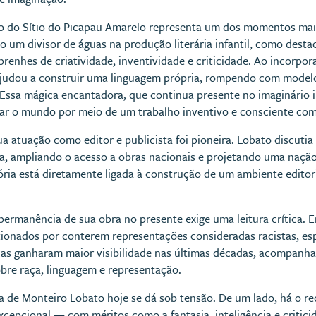
o do Sítio do Picapau Amarelo representa um dos momentos mais si
o um divisor de águas na produção literária infantil, como dest
prenhes de criatividade, inventividade e criticidade. Ao incorpor
 ajudou a construir uma linguagem própria, rompendo com mode
. Essa mágica encantadora, que continua presente no imaginário in
r o mundo por meio de um trabalho inventivo e consciente com o
ua atuação como editor e publicista foi pioneira. Lobato discuti
ra, ampliando o acesso a obras nacionais e projetando uma naçã
etória está diretamente ligada à construção de um ambiente edi
ermanência de sua obra no presente exige uma leitura crítica. 
tionados por conterem representações consideradas racistas, e
ticas ganharam maior visibilidade nas últimas décadas, acompan
bre raça, linguagem e representação.
ura de Monteiro Lobato hoje se dá sob tensão. De um lado, há o
 excepcional — com méritos como a fantasia, inteligência e criti