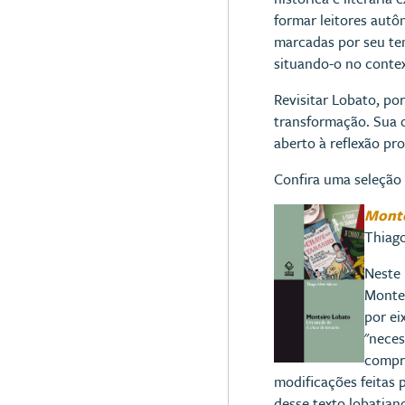
formar leitores autô
marcadas por seu te
situando-o no contex
Revisitar Lobato, po
transformação. Sua 
aberto à reflexão pr
Confira uma seleção 
Monte
Thiago
Neste 
Montei
por ei
"neces
compre
modificações feitas p
desse texto lobatia