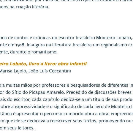
dos na criação literária.
ea de contos e crônicas do escritor brasileiro Monteiro Lobato,
te em 1918. Inaugura na literatura brasileira um regionalismo crí
ente, durante o romantismo.
ro Lobato, livro a livro: obra infantil
Marisa Lajolo, João Luís Ceccantini
o a muitas mãos por professores e pesquisadores de diferentes ins
or do Sítio do Picapau Amarelo. Precedido de discussões breves 
iais do escritor, cada capítulo dedica-se a um título de sua pro
sobre a expressividade e o significado de cada livro de Monteiro 
etânea é apresentar o percurso cumprido obra a obra, empreende
m que ele se dedicava a reescrever seus textos, promovendo nu
om seus leitores.