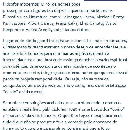
filósofos modernos. O rol de nomes pode
prosseguir com figuras tão díspares quanto importantes na
Filosofia e na Literatura, como Heidegger, Lacan, Merleau-Ponty,
Karl Jaspers, Albert Camus, Franz Kafka, Elias Canetti, Walter
Benjamin e Hanna Arendt, entre tantos outros.
Lugar onde Kierkegaard trabalha seus conceitos mais importantes,
O desespero humano
examina o nosso desejo de entender Deus e
analisa a luta humana para eliminar as angústias quanto à
imortalidade da alma, buscando assim preencher o vazio espiritual
da existência. Uma conquista da eternidade que acontece no
momento presente, integração do eterno no tempo que nos leva à
perda da própria temporalidade. Ou seja, não se trata da
conquista de uma outra vida por meio da fé, mas da imortalização
“desde” a vida mortal.
Sem oferecer soluções acabadas, mas aprofundando o drama da
existência, este livro publicado em 1849 é uma busca dos “como”
e “porquês” da vida humana. O que Kierkegaard exige acima de
tudo é que não se procure a fé e a verdade pelo abandono do
humano. O que ele incansavelmente afirma é que a fé se