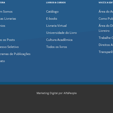
TORA
LIVROS & CURSOS
VOCÊ E A ED
m Somos
Catálogo
Área do A
as Livrarias
E-books
Como Publ
mios
Livraria Virtual
Área do Di
Livreiro
Universidade do Livro
Trabalhe 
s os Posts
Cultura Acadêmica
Direitos A
esso Seletivo
Todos os livros
Transparê
ramas de Publicações
ato
Marketing Digital por AlfaPeople