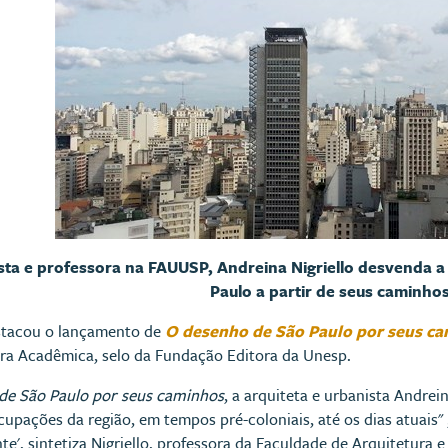
ista e professora na FAUUSP, Andreina Nigriello desvenda a
Paulo a partir de seus caminho
stacou o lançamento de
O desenho de São Paulo por seus c
ura Acadêmica, selo da Fundação Editora da Unesp.
de São Paulo por seus caminhos
, a arquiteta e urbanista Andrein
cupações da região, em tempos pré-coloniais, até os dias atuais"
nte', sintetiza Nigriello, professora da Faculdade de Arquitetur