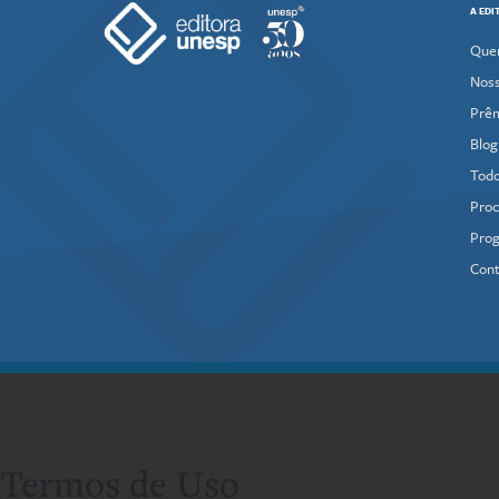
A EDI
Que
Noss
Prê
Blog
Todo
Proc
Prog
Cont
Termos de Uso