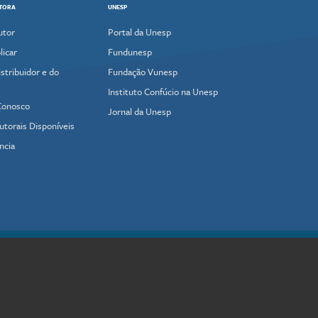
ITORA
UNESP
utor
Portal da Unesp
icar
Fundunesp
stribuidor e do
Fundação Vunesp
Instituto Confúcio na Unesp
Conosco
Jornal da Unesp
utorais Disponíveis
ncia