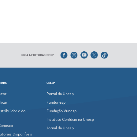
SIGA A EDITORA UNESP
ITORA
UNESP
utor
Portal da Unesp
icar
Fundunesp
stribuidor e do
Fundação Vunesp
Instituto Confúcio na Unesp
Conosco
Jornal da Unesp
utorais Disponíveis