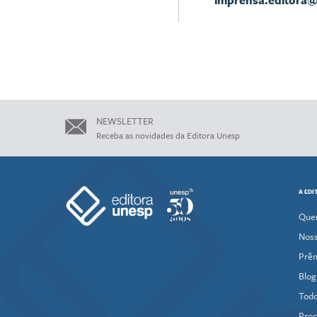
imprensa.editora
NEWSLETTER
Receba as novidades da Editora Unesp
A EDI
Que
Noss
Prê
Blog
Todo
Proc