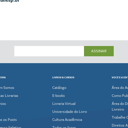
@unesp.br
ASSINAR
TORA
LIVROS & CURSOS
VOCÊ E A ED
m Somos
Catálogo
Área do A
as Livrarias
E-books
Como Publ
mios
Livraria Virtual
Área do Di
Livreiro
Universidade do Livro
Trabalhe 
s os Posts
Cultura Acadêmica
Direitos A
esso Seletivo
Todos os livros