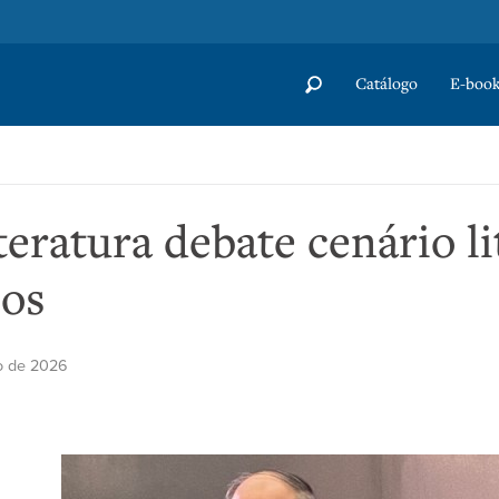
Catálogo
E-book
eratura debate cenário li
os
io de 2026