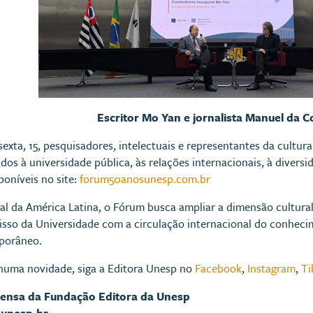
Escritor Mo Yan e jornalista Manuel da C
exta, 15, pesquisadores, intelectuais e representantes da cultura
s à universidade pública, às relações internacionais, à diversid
poníveis no site:
forum50anosunesp.com.br
al da América Latina, o Fórum busca ampliar a dimensão cultur
sso da Universidade com a circulação internacional do conhecim
porâneo.
huma novidade, siga a Editora Unesp no
Facebook
,
Instagram
,
Ti
rensa da Fundação Editora da Unesp