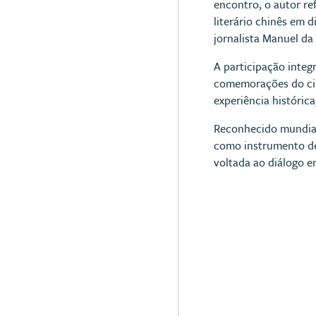
encontro, o autor re
literário chinês em 
jornalista Manuel da
A participação inte
comemorações do cin
experiência históric
Reconhecido mundialm
como instrumento de
voltada ao diálogo en