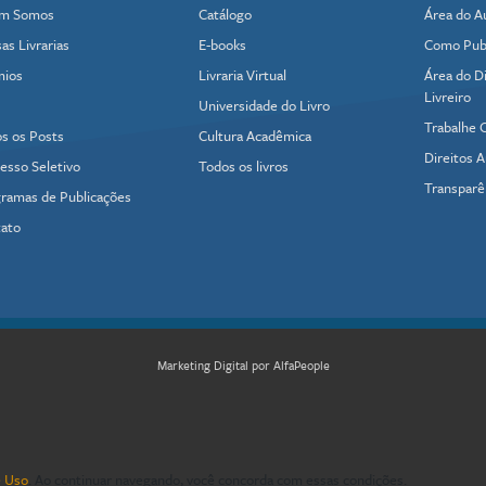
m Somos
Catálogo
Área do A
as Livrarias
E-books
Como Publ
mios
Livraria Virtual
Área do Di
Livreiro
Universidade do Livro
Trabalhe 
s os Posts
Cultura Acadêmica
Direitos A
esso Seletivo
Todos os livros
Transparê
ramas de Publicações
ato
Marketing Digital por AlfaPeople
 Uso
. Ao continuar navegando, você concorda com essas condições.