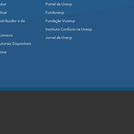
utor
Portal da Unesp
icar
Fundunesp
stribuidor e do
Fundação Vunesp
Instituto Confúcio na Unesp
Conosco
Jornal da Unesp
utorais Disponíveis
ncia