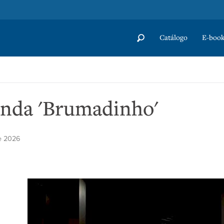
Catálogo
E-book
enda 'Brumadinho'
e 2026