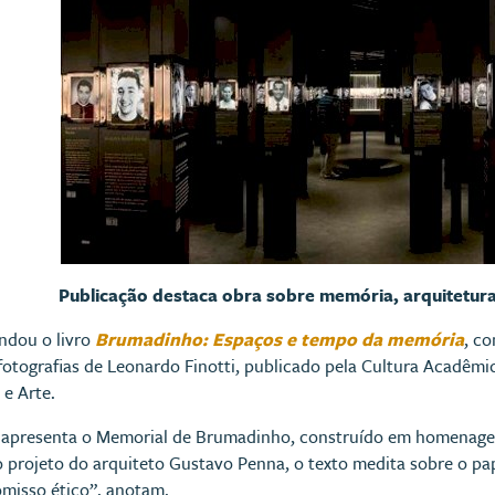
Publicação destaca obra sobre memória, arquitetura
dou o livro
Brumadinho: Espaços e tempo da memória
, c
otografias de Leonardo Finotti, publicado pela Cultura Acadêmi
e Arte.
, apresenta o Memorial de Brumadinho, construído em homenage
o projeto do arquiteto Gustavo Penna, o texto medita sobre o p
omisso ético”, anotam.