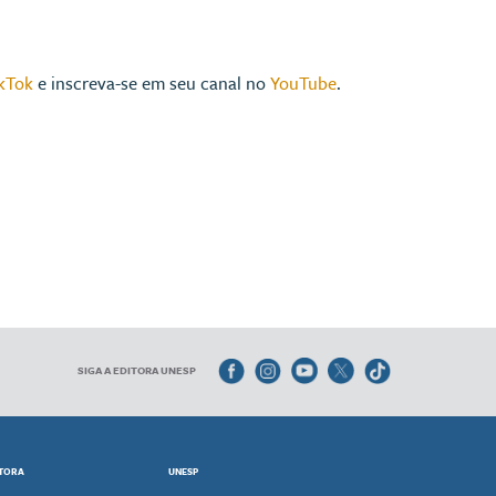
kTok
e inscreva-se em seu canal no
YouTube
.
SIGA A EDITORA UNESP
ITORA
UNESP