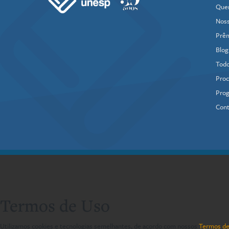
Que
Noss
Prê
Blog
Todo
Proc
Prog
Cont
Termos de Uso
Utilizamos cookies e tecnologias semelhantes, de acordo com nossos
Termos de