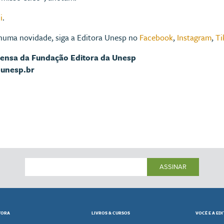
i
.
huma novidade, siga a Editora Unesp no
Facebook
,
Instagram
,
Ti
rensa da Fundação Editora da Unesp
@unesp.br
ASSINAR
TORA
LIVROS & CURSOS
VOCÊ E A ED