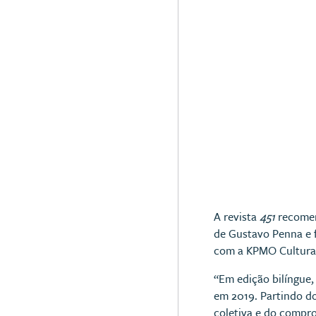
A revista
451
recomen
de Gustavo Penna e f
com a KPMO Cultura 
“Em edição bilíngue
em 2019. Partindo d
coletiva e do compr