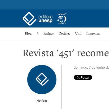
Blog
Artigos
Notícias
Unil
Imprensa
Revista '451' recom
domingo, 7 de junho d
Notícias