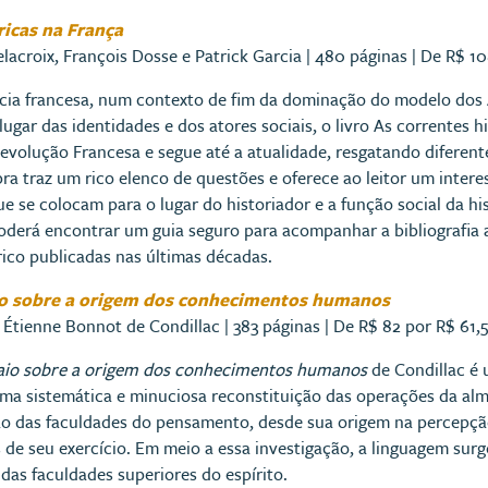
ricas na França
elacroix, François Dosse e Patrick Garcia | 480 páginas | De R$ 1
ncia francesa, num contexto de fim da dominação do modelo dos
ugar das identidades e dos atores sociais, o livro As correntes hi
Revolução Francesa e segue até a atualidade, resgatando difere
obra traz um rico elenco de questões e oferece ao leitor um inter
ue se colocam para o lugar do historiador e a função social da hi
poderá encontrar um guia seguro para acompanhar a bibliografia 
órico publicadas nas últimas décadas.
o sobre a origem dos conhecimentos humanos
 Étienne Bonnot de Condillac | 383 páginas | De R$ 82 por R$ 61,
aio sobre a origem dos conhecimentos humanos
de Condillac é 
uma sistemática e minuciosa reconstituição das operações da a
o das faculdades do pensamento, desde sua origem na percepção
s de seu exercício. Em meio a essa investigação, a linguagem su
 das faculdades superiores do espírito.