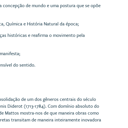
nova concepção de mundo e uma postura que se opõe
a, Química e História Natural da época;
ças históricas e reafirma o movimento pela
manifesta;
nsível do sentido.
nsolidação de um dos gêneros centrais do século
Denis Diderot (1713-1784). Com domínio absoluto do
n de Mattos mostra-nos de que maneira obras como
scretas transitam de maneira inteiramente inovadora