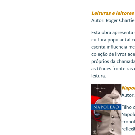
Leituras e leitore
Autor: Roger Chartier
Esta obra apresenta 
cultura popular tal 
escrita influencia m
coleção de livros ac
próprios da chamada 
as tênues fronteiras
leitura.
Napo
Autor:
Filho 
Napole
cronol
reflex