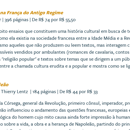
s na França do Antigo Regime
 | 396 páginas | De R$ 74 por R$ 55,50
oito ensaios que constituem uma história cultural em busca de te
como ela existia na sociedade francesa entre a Idade Média e a Re
esmo aqueles que não produzem ou leem textos, mas interagem co
essíveis vendidos por ambulantes (romances de cavalaria, contos
"religião popular" e textos sobre temas que se dirigem a um públi
 entre a chamada cultura erudita e a popular e mostra como se lig
leão
 Thierry Lentz | 184 páginas | De R$ 44 por R$ 33
da Córsega, general da Revolução, primeiro cônsul, imperador, p
ão influenciou o andamento das questões francesas, europeias e
ógica do homem cujo mito causa ainda forte impressão à human
ão sobre a vida, a obra e a herança de Napoleão, partindo do pri