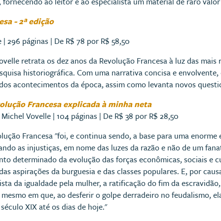
a, fornecendo ao leitor e ao especialista um material de raro valor 
sa - 2ª edição
e | 296 páginas | De R$ 78 por R$ 58,50
ovelle retrata os dez anos da Revolução Francesa à luz das mais
squisa historiográfica. Com uma narrativa concisa e envolvente,
s dos acontecimentos da época, assim como levanta novos questi
olução Francesa explicada à minha neta
 Michel Vovelle | 104 páginas | De R$ 38 por R$ 28,50
lução Francesa "foi, e continua sendo, a base para uma enorme
ando as injustiças, em nome das luzes da razão e não de um fana
o determinado da evolução das forças econômicas, sociais e cu
das aspirações da burguesia e das classes populares. E, por caus
sta da igualdade pela mulher, a ratificação do fim da escravidão
mesmo em que, ao desferir o golpe derradeiro no feudalismo, ela 
 século XIX até os dias de hoje."