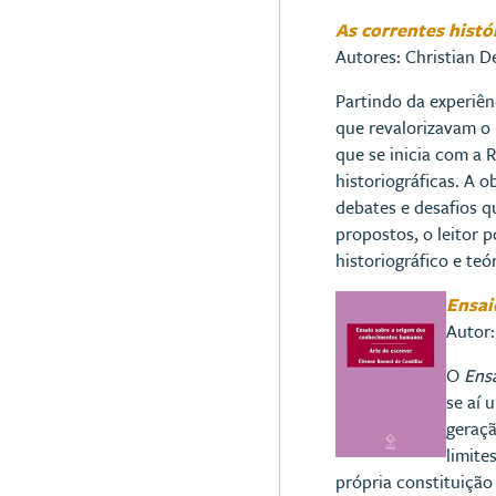
As correntes histó
Autores: Christian D
Partindo da experiê
que revalorizavam o l
que se inicia com a 
historiográficas. A 
debates e desafios q
propostos, o leitor 
historiográfico e te
Ensai
Autor:
O
Ens
se aí 
geraçã
limite
própria constituição