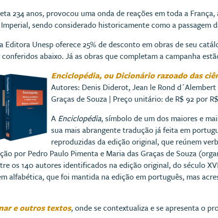
eta 234 anos, provocou uma onda de reações em toda a França, 
ia Imperial, sendo considerado historicamente como a passagem
 a Editora Unesp oferece 25% de desconto em obras de seu catálo
r conferidos abaixo. Já as obras que completam a campanha est
Enciclopédia, ou Dicionário razoado das ciên
Autores: Denis Diderot, Jean le Rond d´Alembert
Graças de Souza | Preço unitário: de R$ 92 por R
A
Enciclopédia
, símbolo de um dos maiores e mais
sua mais abrangente tradução já feita em portug
reproduzidas da edição original, que reúnem verb
ção por Pedro Paulo Pimenta e Maria das Graças de Souza (organi
e os 140 autores identificados na edição original, do século XVII
m alfabética, que foi mantida na edição em português, mas acre
nar e outros textos
, onde se contextualiza e se apresenta o pro