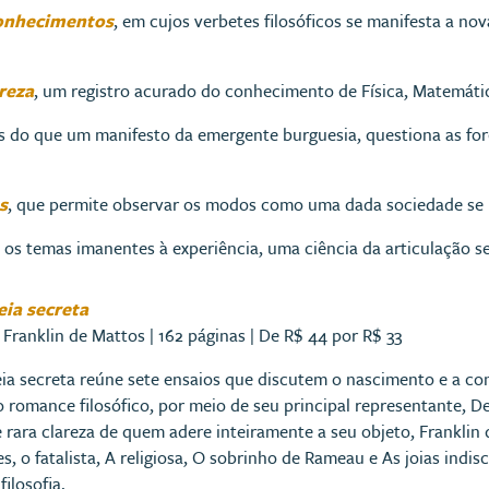
conhecimentos
, em cujos verbetes filosóficos se manifesta a 
reza
, um registro acurado do conhecimento de Física, Matemátic
is do que um manifesto da emergente burguesia, questiona as for
s
, que permite observar os modos como uma dada sociedade se 
e os temas imanentes à experiência, uma ciência da articulação se
eia secreta
 Franklin de Mattos | 162 páginas | De R$ 44 por R$ 33
ia secreta reúne sete ensaios que discutem o nascimento e a co
 o romance filosófico, por meio de seu principal representante, 
 rara clareza de quem adere inteiramente a seu objeto, Frankli
s, o fatalista, A religiosa, O sobrinho de Rameau e As joias indi
filosofia.