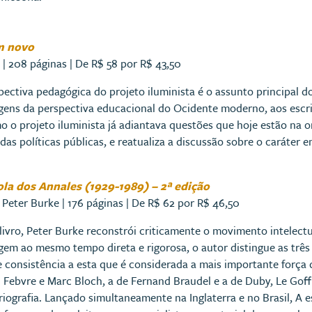
m novo
 | 208 páginas | De R$ 58 por R$ 43,50
pectiva pedagógica do projeto iluminista é o assunto principal do
gens da perspectiva educacional do Ocidente moderno, aos escrit
 o projeto iluminista já adiantava questões que hoje estão na 
 das políticas públicas, e reatualiza a discussão sobre o caráter
ola dos Annales (1929-1989) – 2ª edição
 Peter Burke | 176 páginas | De R$ 62 por R$ 46,50
livro, Peter Burke reconstrói criticamente o movimento intelectu
gem ao mesmo tempo direta e rigorosa, o autor distingue as três
 e consistência a esta que é considerada a mais importante forç
 Febvre e Marc Bloch, a de Fernand Braudel e a de Duby, Le Goff
riografia. Lançado simultaneamente na Inglaterra e no Brasil, 