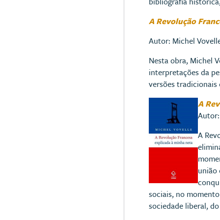
bibliografia históric
A Revolução France
Autor: Michel Vovell
Nesta obra, Michel V
interpretações da pe
versões tradicionai
A Rev
Autor:
A Revo
elimin
moment
união 
conqui
sociais, no momento 
sociedade liberal, do