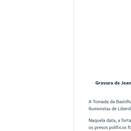
Gravura de
Jean
A Tomada da Bastilh
Iluministas de Liber
Naquela data, a forta
os presos políticos f