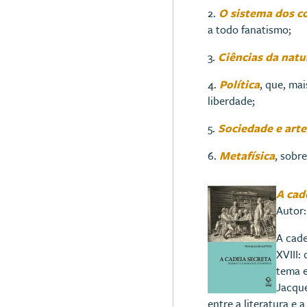
2.
O sistema dos 
a todo fanatismo;
3.
Ciências da natu
4.
Política
, que, ma
liberdade;
5.
Sociedade e arte
6.
Metafísica
, sobr
A cad
Autor:
A cade
XVIII:
tema e
Jacque
entre a literatura e a 