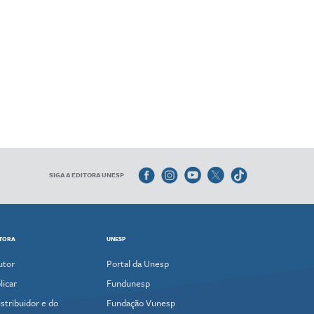
SIGA A EDITORA UNESP
ITORA
UNESP
utor
Portal da Unesp
icar
Fundunesp
stribuidor e do
Fundação Vunesp