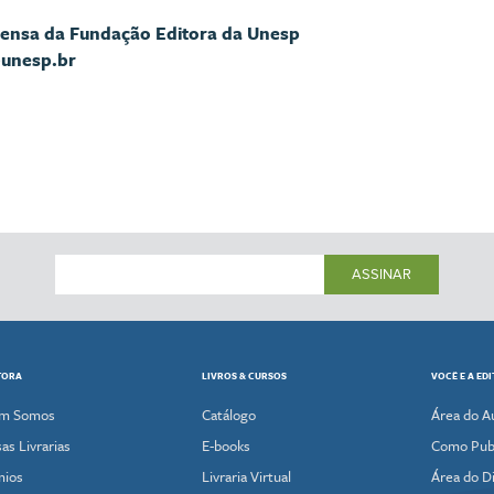
rensa da Fundação Editora da Unesp
@unesp.br
ASSINAR
TORA
LIVROS & CURSOS
VOCÊ E A ED
m Somos
Catálogo
Área do A
as Livrarias
E-books
Como Publ
mios
Livraria Virtual
Área do Di