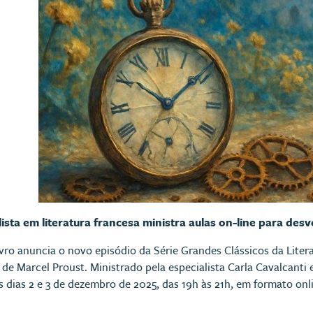
ista em literatura francesa ministra aulas on-line para des
vro anuncia o novo episódio da Série Grandes Clássicos da Liter
, de Marcel Proust. Ministrado pela especialista Carla Cavalcanti 
 dias 2 e 3 de dezembro de 2025, das 19h às 21h, em formato onli