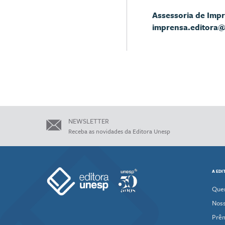
Assessoria de Imp
imprensa.editora
NEWSLETTER
Receba as novidades da Editora Unesp
A EDI
Que
Noss
Prê