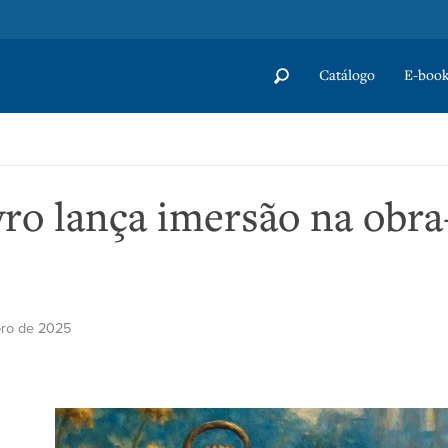
Catálogo
E-book
vro lança imersão na obr
ro de 2025