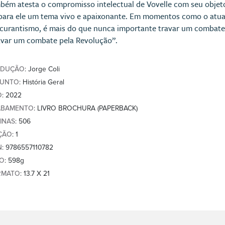
bém atesta o compromisso intelectual de Vovelle com seu objet
 para ele um tema vivo e apaixonante. Em momentos como o atu
curantismo, é mais do que nunca importante travar um combate p
avar um combate pela Revolução”.
ADUÇÃO
: Jorge Coli
SUNTO
: História Geral
O
: 2022
ABAMENTO
: LIVRO BROCHURA (PAPERBACK)
INAS
: 506
ÇÃO
: 1
N
: 9786557110782
SO
: 598g
RMATO
: 13.7 X 21