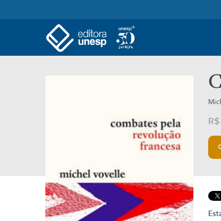
C
Mic
R$
Est