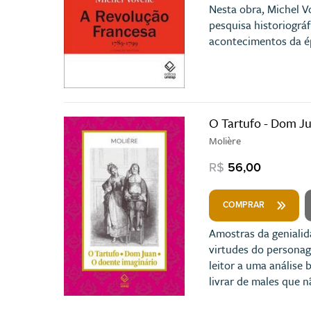
Nesta obra, Michel V
pesquisa historiográ
acontecimentos da é
O Tartufo - Dom Ju
Molière
R$
56,00
COMPRAR
Amostras da genialid
virtudes do personage
leitor a uma anális
livrar de males que 