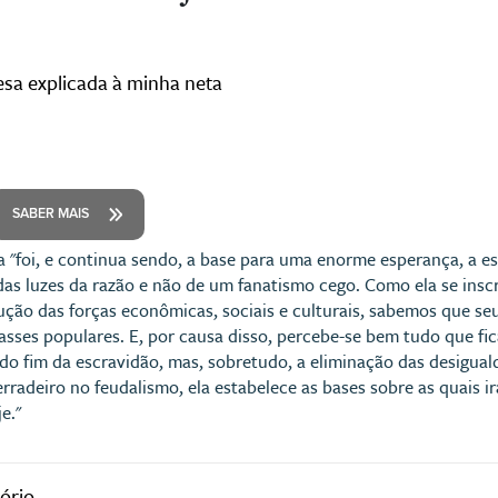
sa explicada à minha neta
SABER MAIS
 "foi, e continua sendo, a base para uma enorme esperança, a 
das luzes da razão e não de um fanatismo cego. Como ela se in
ção das forças econômicas, sociais e culturais, sabemos que seu
asses populares. E, por causa disso, percebe-se bem tudo que fic
o do fim da escravidão, mas, sobretudo, a eliminação das desig
erradeiro no feudalismo, ela estabelece as bases sobre as quais ir
e."
ório