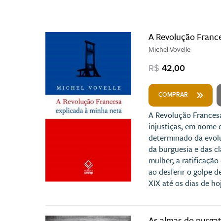
A Revolução France
Michel Vovelle
R$
42,00
COMPRAR
A Revolução Francesa
injustiças, em nome 
determinado da evolu
da burguesia e das cl
mulher, a ratificaçã
ao desferir o golpe d
XIX até os dias de hoj
As almas do purgat