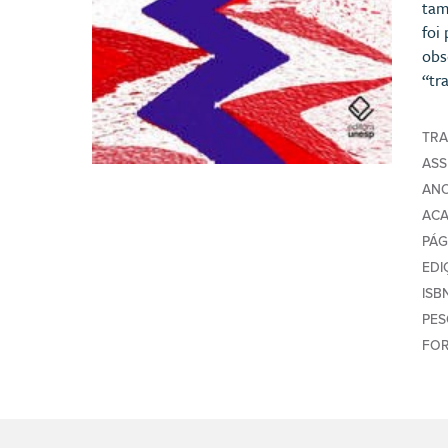
tam
foi
obs
“tr
TR
AS
AN
AC
PÁG
EDI
ISB
PE
FO