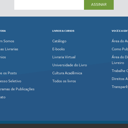
ASSINAR
TORA
LIVROS & CURSOS
VOCÊ E A ED
m Somos
Catálogo
Área do A
as Livrarias
E-books
Como Publ
mios
Livraria Virtual
Área do Di
Livreiro
Universidade do Livro
Trabalhe 
s os Posts
Cultura Acadêmica
Direitos A
esso Seletivo
Todos os livros
Transparê
ramas de Publicações
ato