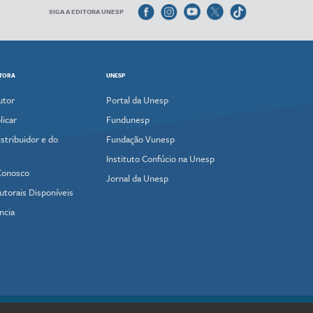
SIGA A EDITORA UNESP
ITORA
UNESP
utor
Portal da Unesp
icar
Fundunesp
stribuidor e do
Fundação Vunesp
Instituto Confúcio na Unesp
Conosco
Jornal da Unesp
utorais Disponíveis
ncia