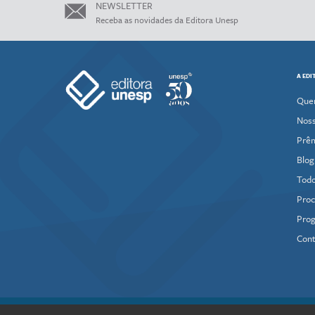
NEWSLETTER
Receba as novidades da Editora Unesp
A EDI
Que
Noss
Prê
Blog
Todo
Proc
Prog
Cont