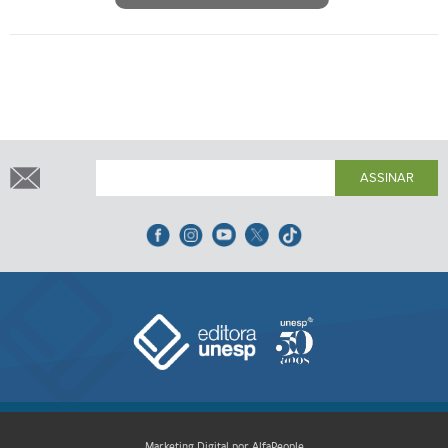
ASSINAR
Marketing Digital por AlfaPeople