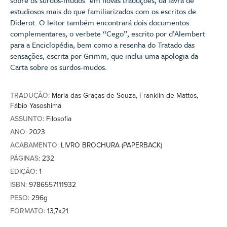
estudiosos mais do que familiarizados com os escritos de
Diderot. O leitor também encontrará dois documentos
complementares, o verbete “Cego”, escrito por d’Alembert
para a Enciclopédia, bem como a resenha do Tratado das
sensações, escrita por Grimm, que inclui uma apologia da
Carta sobre os surdos-mudos.
TRADUÇÃO
: Maria das Graças de Souza, Franklin de Mattos,
Fábio Yasoshima
ASSUNTO
: Filosofia
ANO
: 2023
ACABAMENTO
: LIVRO BROCHURA (PAPERBACK)
PÁGINAS
: 232
EDIÇÃO
: 1
ISBN
: 9786557111932
PESO
: 296g
FORMATO
: 13,7x21