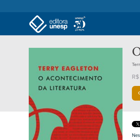
O
Ter
R$
Nes