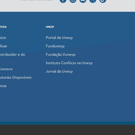
ITORA
UNESP
utor
Portal da Unesp
icar
Fundunesp
stribuidor e do
Fundação Vunesp
Instituto Confúcio na Unesp
Conosco
Jornal da Unesp
utorais Disponíveis
ncia