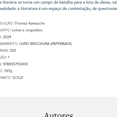
a literária se torna um campo de batalha para a luta de ideias, v
realidade: a literatura é um espaço de contestação, de questio
ADUÇÃO
: Thomaz Kawauche
SUNTO
: Letras e Linguística
O
: 2024
ABAMENTO
: LIVRO BROCHURA (PAPERBACK)
INAS
: 320
ÇÃO
: 1
N
: 9786557112403
SO
: 397g
RMATO
: 13,7x21
Autores