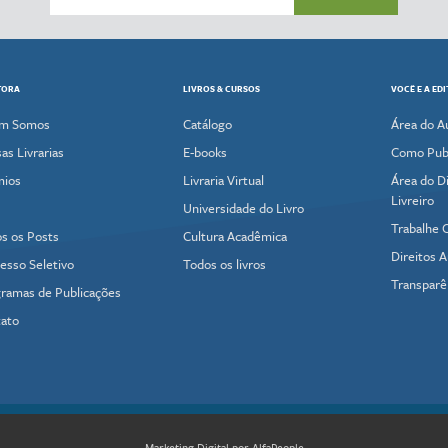
TORA
LIVROS & CURSOS
VOCÊ E A ED
m Somos
Catálogo
Área do A
as Livrarias
E-books
Como Publ
mios
Livraria Virtual
Área do Di
Livreiro
Universidade do Livro
Trabalhe 
s os Posts
Cultura Acadêmica
Direitos A
esso Seletivo
Todos os livros
Transparê
ramas de Publicações
ato
Marketing Digital por AlfaPeople