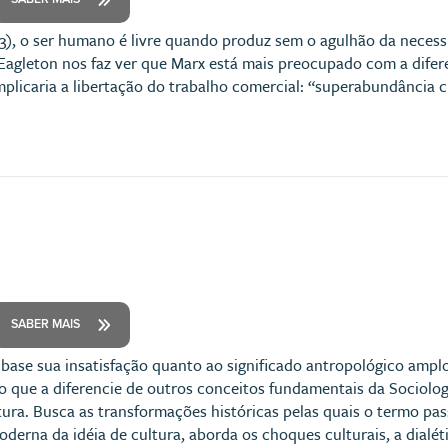
3), o ser humano é livre quando produz sem o agulhão da necessid
 Eagleton nos faz ver que Marx está mais preocupado com a dife
implicaria a libertação do trabalho comercial: “superabundância 
SABER MAIS
ase sua insatisfação quanto ao significado antropológico amplo 
go que a diferencie de outros conceitos fundamentais da Sociolo
tura. Busca as transformações históricas pelas quais o termo p
derna da idéia de cultura, aborda os choques culturais, a dialét