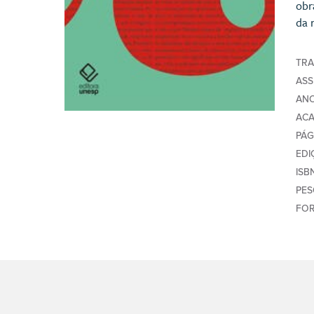
obr
da 
TR
AS
AN
AC
PÁG
EDI
ISB
PE
FO