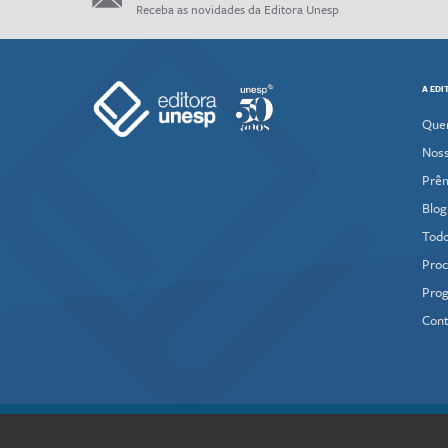
Receba as novidades da Editora Unesp
A EDI
Que
Noss
Prê
Blog
Todo
Proc
Prog
Cont