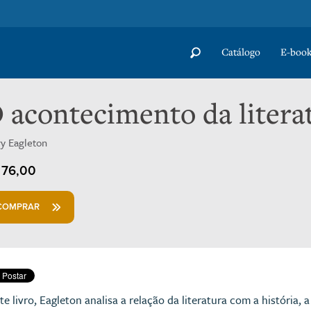
Catálogo
E-book
 acontecimento da litera
ry Eagleton
76,00
COMPRAR
te livro, Eagleton analisa a relação da literatura com a história, a 