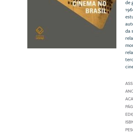
de 
196
est
aut
da 
rel
mom
rel
ter
cin
AS
AN
AC
PÁG
EDI
ISB
PE