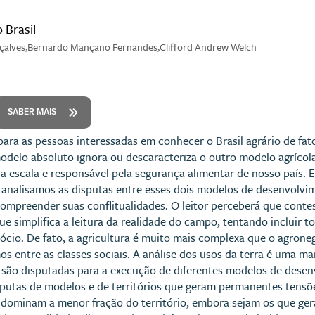
 Brasil
nçalves,Bernardo Mançano Fernandes,Clifford Andrew Welch
SABER MAIS
o para as pessoas interessadas em conhecer o Brasil agrário de f
delo absoluto ignora ou descaracteriza o outro modelo agrícola,
 escala e responsável pela segurança alimentar de nosso país.
 analisamos as disputas entre esses dois modelos de desenvolvim
ompreender suas conflitualidades. O leitor perceberá que conte
ue simplifica a leitura da realidade do campo, tentando incluir 
io. De fato, a agricultura é muito mais complexa que o agrone
s entre as classes sociais. A análise dos usos da terra é uma m
la são disputadas para a execução de diferentes modelos de desen
putas de modelos e de territórios que geram permanentes tensõ
 dominam a menor fração do território, embora sejam os que ger