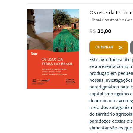
Os usos da terra no
Elienai Constantino Go
R$
30,00
COMPRAR
Este livro foi escrit
se apresenta como mo
produção em pequena
nossas investigações
paradigmático para c
capitalismo agrário q
denominado agronegóc
meio dos antagonismo
do território agríco
paradoxos dessas dis
alimentar são os que