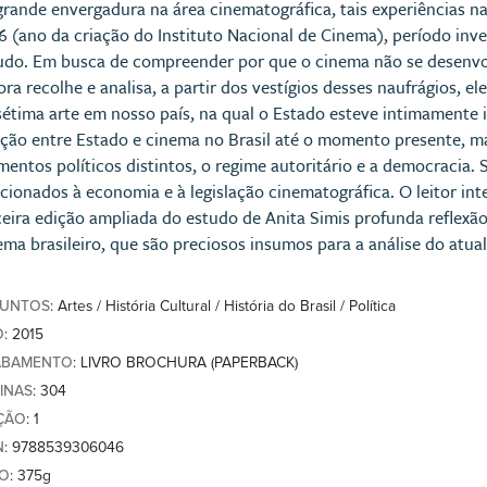
grande envergadura na área cinematográfica, tais experiências 
6 (ano da criação do Instituto Nacional de Cinema), período in
udo. Em busca de compreender por que o cinema não se desenvo
ora recolhe e analisa, a partir dos vestígios desses naufrágios, 
sétima arte em nosso país, na qual o Estado esteve intimamente i
ação entre Estado e cinema no Brasil até o momento presente, ma
entos políticos distintos, o regime autoritário e a democracia. 
acionados à economia e à legislação cinematográfica. O leitor in
ceira edição ampliada do estudo de Anita Simis profunda reflexã
ema brasileiro, que são preciosos insumos para a análise do atu
SUNTOS
: Artes / História Cultural / História do Brasil / Política
O
: 2015
ABAMENTO
: LIVRO BROCHURA (PAPERBACK)
INAS
: 304
ÇÃO
: 1
N
: 9788539306046
SO
: 375g