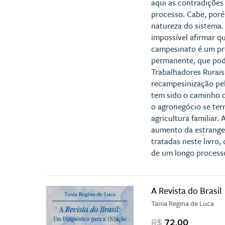
aqui as contradições
processo. Cabe, poré
natureza do sistema.
impossível afirmar qu
campesinato é um pro
permanente, que pode
Trabalhadores Rurais
recampesinização pel
tem sido o caminho q
o agronegócio se ter
agricultura familiar
aumento da estrangei
tratadas neste livro
de um longo processo
A Revista do Brasil
Tania Regina de Luca
R$
72,00