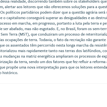
 dessa realidade, discorrendo também sobre os stakeholders que
m, alertar aos leitores que não oferecemos soluções para a quest
 Os políticos partidários podem dizer que a questão agrária será
e o capitalismo conseguirá superar as desigualdades e as destru
cesso em marcha, em progresso, portanto a luta pela terra e pe
 ser abafado, mas não esgotado. E, no Brasil, foram os sem-ter
 Sem Terra (MST), que conduziram um processo de reterritorial
as ocupações de terra. Todavia, o fato da recriação não garante
ue os assentados têm percorrido nesta longa marcha da resistê
ritorializou mais rapidamente tanto nas terras dos latifúndios, 
. As mudanças na matriz energética ampliaram os processos de e
rização da terra, sendo um dos fatores que fez refluir a reforma
, que propõe uma nova interpretação para que os leitores entend
 histórico.