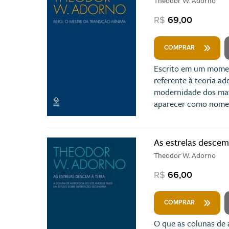
Theodor W. Adorno
R$
69,00
COMPRAR
Escrito em um momen
referente à teoria a
modernidade dos mate
aparecer como nome 
As estrelas descem
Theodor W. Adorno
R$
66,00
COMPRAR
O que as colunas de a