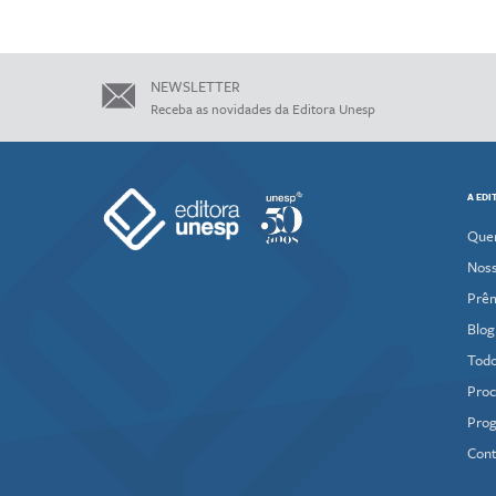
NEWSLETTER
Receba as novidades da Editora Unesp
A EDI
Que
Noss
Prê
Blog
Todo
Proc
Prog
Cont