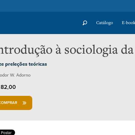
Catálogo
E-book
ntrodução à sociologia da
e preleções teóricas
odor W. Adorno
82,00
COMPRAR