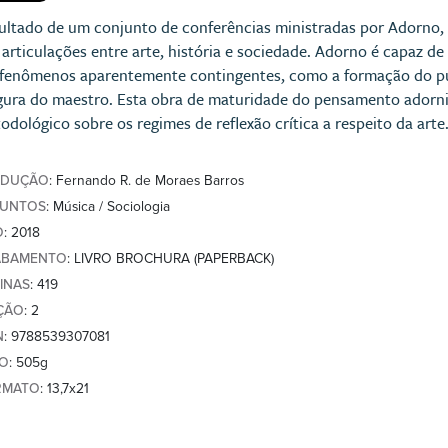
ultado de um conjunto de conferências ministradas por Adorno, e
 articulações entre arte, história e sociedade. Adorno é capaz d
fenômenos aparentemente contingentes, como a formação do pú
igura do maestro. Esta obra de maturidade do pensamento adorn
odológico sobre os regimes de reflexão crítica a respeito da arte
ADUÇÃO
: Fernando R. de Moraes Barros
SUNTOS
: Música / Sociologia
O
: 2018
ABAMENTO
: LIVRO BROCHURA (PAPERBACK)
INAS
: 419
ÇÃO
: 2
N
: 9788539307081
SO
: 505g
RMATO
: 13,7x21