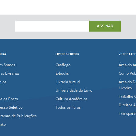
ASSINAR
TORA
LIVROS & CURSOS
VOCÊ E A ED
m Somos
Catálogo
Área do A
as Livrarias
E-books
Como Publ
mios
Livraria Virtual
Área do Di
Livreiro
Universidade do Livro
Trabalhe 
s os Posts
Cultura Acadêmica
Direitos A
esso Seletivo
Todos os livros
Transparê
ramas de Publicações
ato