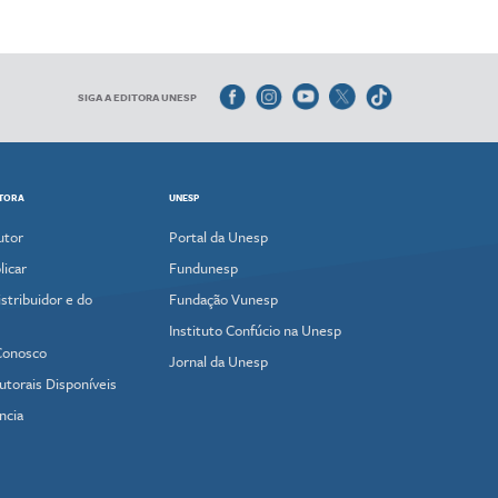
SIGA A EDITORA UNESP
ITORA
UNESP
utor
Portal da Unesp
icar
Fundunesp
stribuidor e do
Fundação Vunesp
Instituto Confúcio na Unesp
Conosco
Jornal da Unesp
utorais Disponíveis
ncia