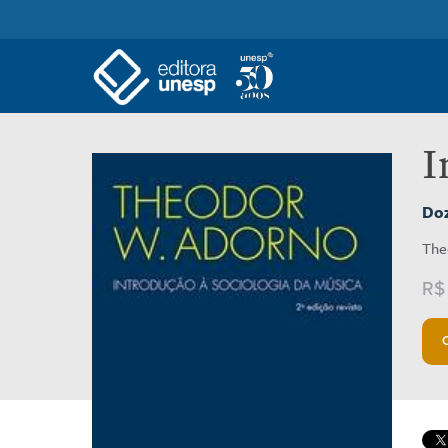
I
Doz
The
R$