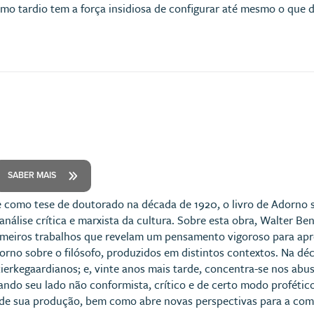
smo tardio tem a força insidiosa de configurar até mesmo o que d
SABER MAIS
e como tese de doutorado na década de 1920, o livro de Adorno 
análise crítica e marxista da cultura. Sobre esta obra, Walter Be
imeiros trabalhos que revelam um pensamento vigoroso para apreci
orno sobre o filósofo, produzidos em distintos contextos. Na dé
 kierkegaardianos; e, vinte anos mais tarde, concentra-se nos ab
ando seu lado não conformista, crítico e de certo modo profético
de sua produção, bem como abre novas perspectivas para a com