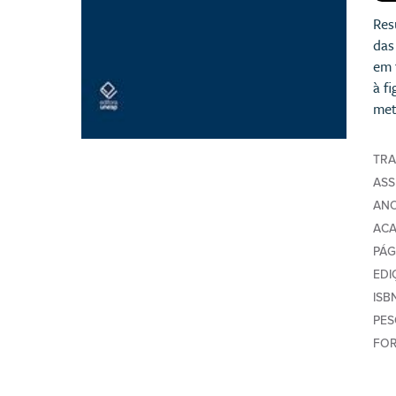
Res
das
em 
à f
met
TR
AS
AN
AC
PÁG
EDI
ISB
PE
FO