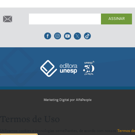
ASSINAR
Marketing Digital por AlfaPeople
Termos de Uso
Utilizamos cookies e tecnologias semelhantes, de acordo com nossos
Termos de