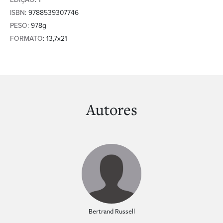
ISBN
: 9788539307746
PESO
: 978g
FORMATO
: 13,7x21
Autores
Bertrand Russell