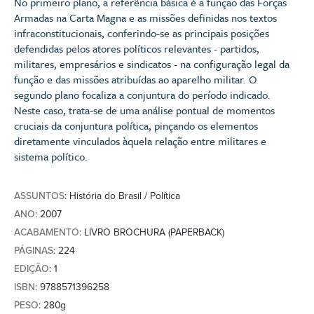
No primeiro plano, a referência básica é a função das Forças
Armadas na Carta Magna e as missões definidas nos textos
infraconstitucionais, conferindo-se as principais posições
defendidas pelos atores políticos relevantes - partidos,
militares, empresários e sindicatos - na configuração legal da
função e das missões atribuídas ao aparelho militar. O
segundo plano focaliza a conjuntura do período indicado.
Neste caso, trata-se de uma análise pontual de momentos
cruciais da conjuntura política, pinçando os elementos
diretamente vinculados àquela relação entre militares e
sistema político.
ASSUNTOS
: História do Brasil / Política
ANO
: 2007
ACABAMENTO
: LIVRO BROCHURA (PAPERBACK)
PÁGINAS
: 224
EDIÇÃO
: 1
ISBN
: 9788571396258
PESO
: 280g