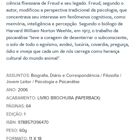
ciência fliessiana de Freud e seu legado. Freud, segundo o
autor, modificou a perspectiva tradicional da psicologia, que
concentrava seu interesse em fenômenos cognitivos, como
memória, inteligência e percepção. Segundo o biólogo de
Harvard William Norton Weehle, em 1917, o trabalho da
psicanálise "teve a coragem de desenterrar o subconsciente,
o solo de todo o egoísmo, avidez, luxúria, covardia, preguiça,
ódio e inveja que cada um de nós carrega como herança
cultural do mundo animal".
ASSUNTOS
: Biografia, Diário e Correspondência / Filosofia /
Jovem Leitor / Psicologia e Psicanálise
ANO
: 2006
ACABAMENTO
: LIVRO BROCHURA (PAPERBACK)
PÁGINAS
: 64
EDIÇÃO
: 1
ISBN
: 9788571396470
PESO
: 60g
FORMATO
: 11 X 18