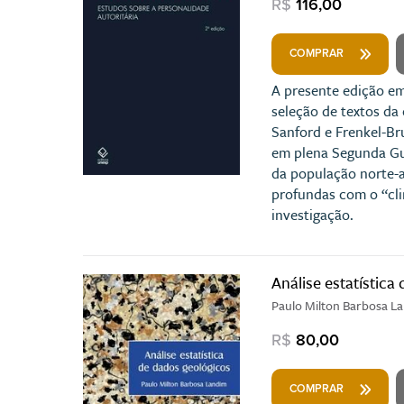
R$
116,00
COMPRAR
A presente edição em
seleção de textos da 
Sanford e Frenkel-B
em plena Segunda Gue
da população norte-
profundas com o “cli
investigação.
Análise estatística
Paulo Milton Barbosa L
R$
80,00
COMPRAR