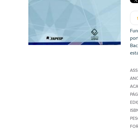
Fun
por
Bac
est
AS
AN
AC
PÁG
EDI
ISB
PE
FO