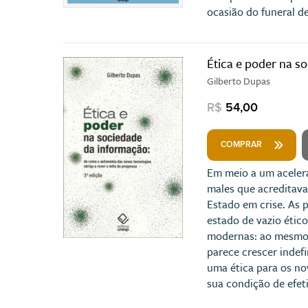
ocasião do funeral d
Ética e poder na s
Gilberto Dupas
R$
54,00
COMPRAR
Em meio a um acelera
males que acreditava
Estado em crise. As 
estado de vazio étic
modernas: ao mesmo t
parece crescer indef
uma ética para os no
sua condição de efet