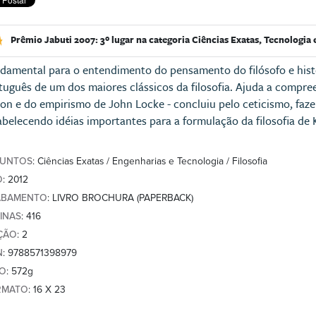
Prêmio Jabuti 2007: 3º lugar na categoria Ciências Exatas, Tecnologia 
damental para o entendimento do pensamento do filósofo e hist
tuguês de um dos maiores clássicos da filosofia. Ajuda a compre
on e do empirismo de John Locke - concluiu pelo ceticismo, fazend
abelecendo idéias importantes para a formulação da filosofia de 
SUNTOS
: Ciências Exatas / Engenharias e Tecnologia / Filosofia
O
: 2012
ABAMENTO
: LIVRO BROCHURA (PAPERBACK)
INAS
: 416
ÇÃO
: 2
N
: 9788571398979
SO
: 572g
RMATO
: 16 X 23