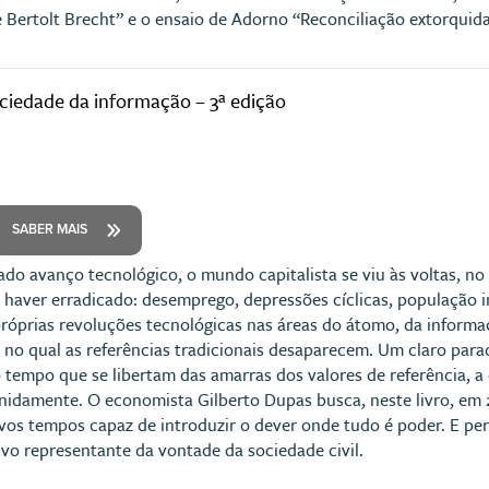
e Bertolt Brecht” e o ensaio de Adorno “Reconciliação extorquida
ociedade da informação – 3ª edição
SABER MAIS
do avanço tecnológico, o mundo capitalista se viu às voltas, no
 haver erradicado: desemprego, depressões cíclicas, população 
próprias revoluções tecnológicas nas áreas do átomo, da inform
o no qual as referências tradicionais desaparecem. Um claro para
empo que se libertam das amarras dos valores de referência, a 
inidamente. O economista Gilberto Dupas busca, neste livro, em 2
vos tempos capaz de introduzir o dever onde tudo é poder. E pe
ivo representante da vontade da sociedade civil.