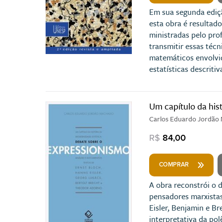
Em sua segunda ediçã
esta obra é resultad
ministradas pelo pro
transmitir essas téc
matemáticos envolvid
estatísticas descriti
Um capítulo da his
Carlos Eduardo Jordão
R$
84,00
COMPRAR
A obra reconstrói o 
pensadores marxistas
Eisler, Benjamin e B
interpretativa da po