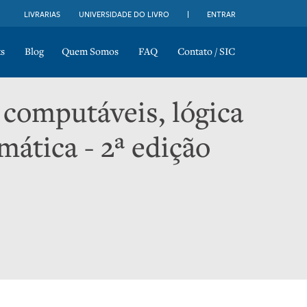
LIVRARIAS
UNIVERSIDADE DO LIVRO
ENTRAR
s
Blog
Quem Somos
FAQ
Contato / SIC
computáveis, lógica
ática - 2ª edição