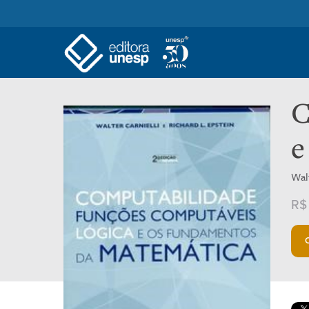
C
e
Walt
R$