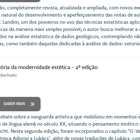
o, completamente revista, atualizada e ampliada, com novos ex
o natural do desenvolvimento e aperfeiçoamento das notas de au
f. Landim, um dos pioneiros no uso das técnicas estatísticas apl
nicas da maneira mais simples possível, o autor busca melhorar 
os na análise estatística de dados geológicos, contemplando nã
vas, como também daquelas dedicadas à análise de dados: vetoriai
tória da modernidade estética – 2ª edição
 Machado
SABER MAIS
debate sobre a vanguarda artística que mobilizou em momentos e 
 de língua alemã no século XX, situando o pensamento estético
recht. Nesta segunda edição, foram incorporados o capítulo "O '
lêmica Adorno x Lukács", além de novas traduções de Lukács, com