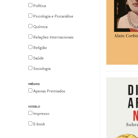
Política
Psicologia e Psicanálise
Química
Relações Internacionais
Religião
Saúde
Sociologia
PRÊMIOS
Apenas Premiados
MODELO
Impresso
E-book