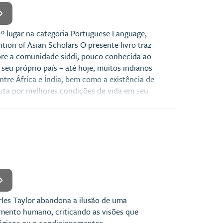
1º lugar na categoria Portuguese Language,
tion of Asian Scholars O presente livro traz
bre a comunidade siddi, pouco conhecida ao
eu próprio país – até hoje, muitos indianos
ntre África e Índia, bem como a existência de
uta por melhores condições de vida em seu
les Taylor abandona a ilusão de uma
mento humano, criticando as visões que
lógicos ou a condicionamentos