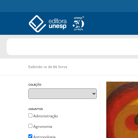
Exibindo 10 de 86 livros
COLEÇÃO
ASSUNTOS
Administração
Agronomia
Antropologia