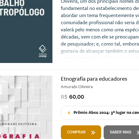
Oliveira, um dos principais nomes d
fundamental no estabelecimento des
abordar um tema frequentemente vi
comunidade profissional não seria 
valerá pelo menos como uma espéci
décadas, vem com ele se preocupan
de pesquisador; e, como tal, embora
gostaria de alcançar também o estu
genericamente em ciências sociais [.
Etnografia para educadores
Amurabi Oliveira
R$
60,00
Prêmio Abeu 2024: 3º lugar na ca
COMPRAR
SABER MAIS