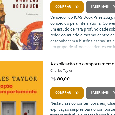
COMPRAR
SABER MAIS
Vencedor do ICAS Book Prize 2023: 
concedido pela International Conven
um estudo de rara profundidade so
redor do mundo e mesmo dentro de s
desconhecem a história escravista e
um grupo de afrodescendentes em l
país.
A explicação do comportamento
Charles Taylor
R$
80,00
COMPRAR
SABER MAIS
Neste clássico contemporâneo, Char
explicação simples para o comporta
tentam reduzi-lo a mecanismos bio