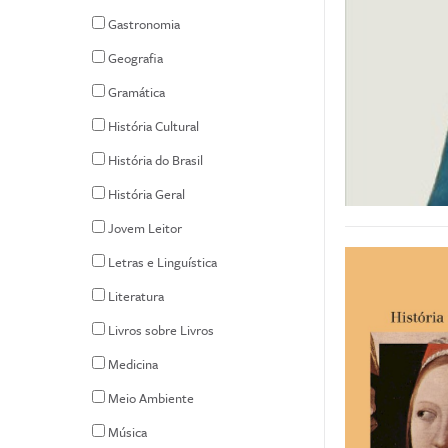
Gastronomia
Geografia
Gramática
História Cultural
História do Brasil
História Geral
Jovem Leitor
Letras e Linguística
Literatura
Livros sobre Livros
Medicina
Meio Ambiente
Música