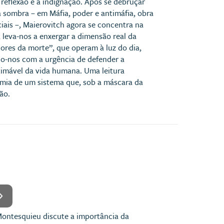
reflexão e à indignação. Após se debruçar
à sombra – em Máfia, poder e antimáfia, obra
iais –, Maierovitch agora se concentra na
, leva-nos a enxergar a dimensão real da
res da morte”, que operam à luz do dia,
do-nos com a urgência de defender a
stimável da vida humana. Uma leitura
mia de um sistema que, sob a máscara da
ão.
, Montesquieu discute a importância da