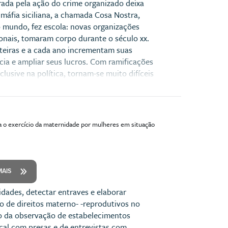
rada pela ação do crime organizado deixa
máfia siciliana, a chamada Cosa Nostra,
o mundo, fez escola: novas organizações
onais, tomaram corpo durante o século xx.
nteiras e a cada ano incrementam suas
ncia e ampliar seus lucros. Com ramificações
clusive na política, tornam-se muito difíceis
se fenômeno? Fruto de décadas de vivência
do e atuando sobre o tema, este livro
emunho sobre o universo obscuro do crime
or daqueles que trabalham e se arriscam
ra o exercício da maternidade por mulheres em situação
te, derrotar essas organizações.
MAIS
sidades, detectar entraves e elaborar
io de direitos materno- -reprodutivos no
eio da observação de estabelecimentos
ocal com presas e de entrevistas com