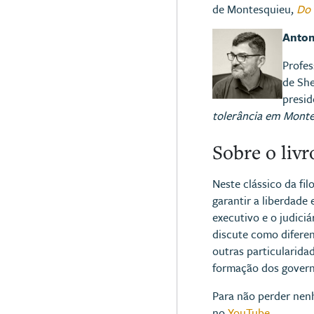
de Montesquieu,
Do 
Anton
Profes
de She
presid
tolerância em Mont
Sobre o livr
Neste clássico da fi
garantir a liberdade 
executivo e o judici
discute como diferen
outras particularida
formação dos governo
Para não perder nen
no
YouTube
.