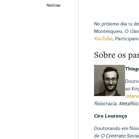
Notícias
No próximo dia 12 de
Montesquieu. O cláss
YouTube
. Participa
Sobre os pa
Thiag
Doutor
ao Kin
interv
fisiocracia. Metafísi
Ciro Lourenço
Doutorando em filoso
de
O Contrato Socia