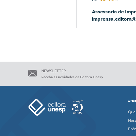
Assessoria de Imp
imprensa.editora
NEWSLETTER
Receba as novidades da Editora Unesp
A EDI
Que
Noss
Prê