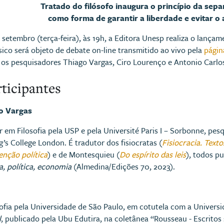
Tratado do filósofo inaugura o princípio da sep
como forma de garantir a liberdade e evitar o
 setembro (terça-feira), às 19h, a Editora Unesp realiza o lançam
ico será objeto de debate on-line transmitido ao vivo pela
págin
m os pesquisadores Thiago Vargas, Ciro Lourenço e Antonio Carlo
rticipantes
o Vargas
 em Filosofia pela USP e pela Université Paris I – Sorbonne, pe
g’s College London. É tradutor dos fisiocratas (
Fisiocracia. Text
enção política
) e de Montesquieu (
Do espírito das leis
), todos p
ca, política, economia
(Almedina/Edições 70, 2023).
fia pela Universidade de São Paulo, em cotutela com a Universi
l
, publicado pela Ubu Edutira, na coletânea “Rousseau - Escritos 