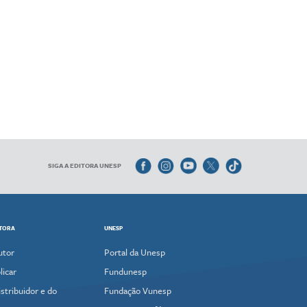
SIGA A EDITORA UNESP
ITORA
UNESP
utor
Portal da Unesp
icar
Fundunesp
stribuidor e do
Fundação Vunesp