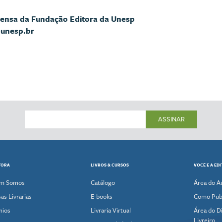
rensa da Fundação Editora da Unesp
@unesp.br
ASSINAR
TORA
LIVROS & CURSOS
VOCÊ E A ED
m Somos
Catálogo
Área do A
as Livrarias
E-books
Como Publ
mios
Livraria Virtual
Área do Di
Livreiro