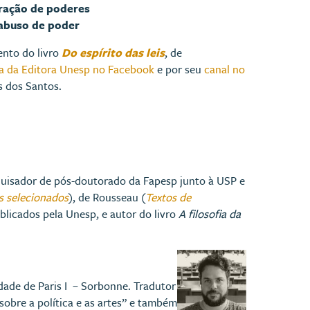
aração de poderes
 abuso de poder
ento do livro
Do espírito das leis
, de
a da Editora Unesp no Facebook
e por seu
canal no
s dos Santos.
squisador de pós-doutorado da Fapesp junto à USP e
os selecionados
), de Rousseau (
Textos de
ublicados pela Unesp, e autor do livro
A filosofia da
dade de Paris I – Sorbonne. Tradutor
sobre a política e as artes” e também