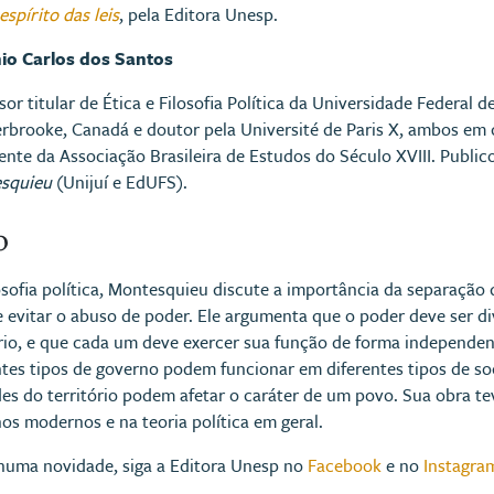
espírito das leis
, pela Editora Unesp.
io Carlos dos Santos
sor titular de Ética e Filosofia Política da Universidade Federal 
rbrooke, Canadá e doutor pela Université de Paris X, ambos em 
ente da Associação Brasileira de Estudos do Século XVIII. Public
esquieu
(Unijuí e EdUFS).
o
losofia política, Montesquieu discute a importância da separaçã
e evitar o abuso de poder. Ele argumenta que o poder deve ser div
ário, e que cada um deve exercer sua função de forma independe
tes tipos de governo podem funcionar em diferentes tipos de so
des do território podem afetar o caráter de um povo. Sua obra te
s modernos e na teoria política em geral.
huma novidade, siga a Editora Unesp no
Facebook
e no
Instagra