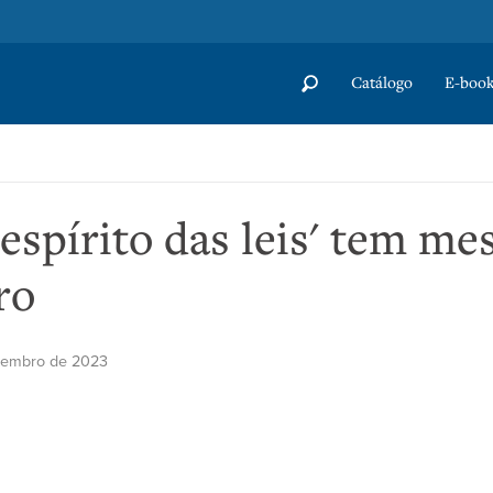
Catálogo
E-book
spírito das leis' tem me
ro
etembro de 2023