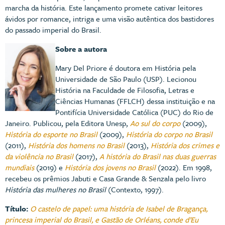
marcha da história. Este lançamento promete cativar leitores
ávidos por romance, intriga e uma visão autêntica dos bastidores
do passado imperial do Brasil.
Sobre a autora
Mary Del Priore é doutora em História pela
Universidade de São Paulo (USP). Lecionou
História na Faculdade de Filosofia, Letras e
Ciências Humanas (FFLCH) dessa instituição e na
Pontifícia Universidade Católica (PUC) do Rio de
Janeiro. Publicou, pela Editora Unesp,
Ao sul do corpo
(2009),
História do esporte no Brasil
(2009),
História do corpo no Brasil
(2011),
História dos homens no Brasil
(2013),
História dos crimes e
da violência no Brasil
(2017),
A história do Brasil nas duas guerras
mundiais
(2019) e
História dos jovens no Brasil
(2022). Em 1998,
recebeu os prêmios Jabuti e Casa Grande & Senzala pelo livro
História das mulheres no Brasil
(Contexto, 1997).
Título:
O castelo de papel: uma história de Isabel de Bragança,
princesa imperial do Brasil, e Gastão de Orléans, conde d’Eu