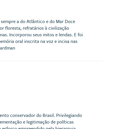
oi sempre a do Atlântico e do Mar Doce
 floresta, refratários à civilização
nas. Incorporou seus mitos e lendas. E foi
emória oral inscrita na voz e incisa nas
 Hardman
nto conservador do Brasil. Privilegiando
lementação e legitimação de políticas
do esforço empreendido pela hierarquia