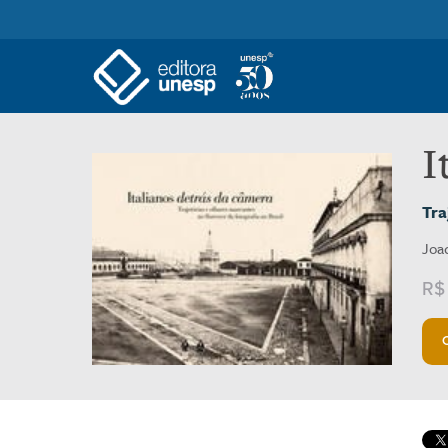
I
Tra
Joa
R$