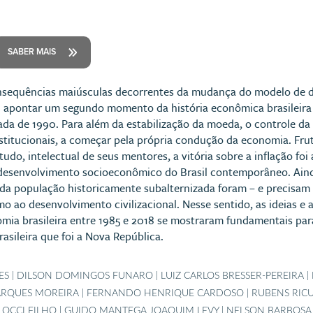
SABER MAIS
sequências maiúsculas decorrentes da mudança do modelo de d
l apontar um segundo momento da história econômica brasileira 
ada de 1990. Para além da estabilização da moeda, o controle da
stitucionais, a começar pela própria condução da economia. Fru
etudo, intelectual de seus mentores, a vitória sobre a inflação fo
desenvolvimento socioeconômico do Brasil contemporâneo. Ainda 
o da população historicamente subalternizada foram – e precisam 
o ao desenvolvimento civilizacional. Nesse sentido, as ideias e
a brasileira entre 1985 e 2018 se mostraram fundamentais para
asileira que foi a Nova República.
S | DILSON DOMINGOS FUNARO | LUIZ CARLOS BRESSER-PEREIRA |
ARQUES MOREIRA | FERNANDO HENRIQUE CARDOSO | RUBENS RICUP
LOCCI FILHO | GUIDO MANTEGA JOAQUIM LEVY | NELSON BARBOSA