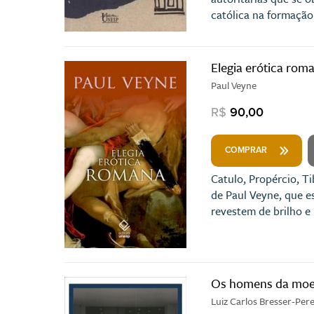
católica na formação 
Elegia erótica rom
Paul Veyne
R$
90,00
COMPRAR
Catulo, Propércio, Ti
de Paul Veyne, que e
revestem de brilho e 
Os homens da mo
Luiz Carlos Bresser-Per