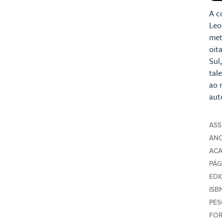
A c
Leo
met
oit
Sul
tal
ao 
aut
AS
AN
AC
PÁG
EDI
ISB
PE
FO