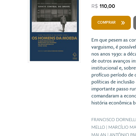
R$
110,00
COMPRAR
Em que pesem as con
varguismo, é possíve
nos anos 1930: a déc
de outros avanços in
institucional e, sobr
profícuo período de 
políticas de inclusã
importante passo rum
comandaram a economi
história econômica br
FRANCISCO DORNELLE
MELLO | MARCÍLIO M
MALAN | ANTÔNIO PA