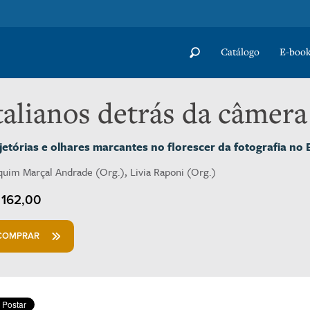
Catálogo
E-book
talianos detrás da câmera
jetórias e olhares marcantes no florescer da fotografia no B
quim Marçal Andrade (Org.), Livia Raponi (Org.)
162,00
COMPRAR