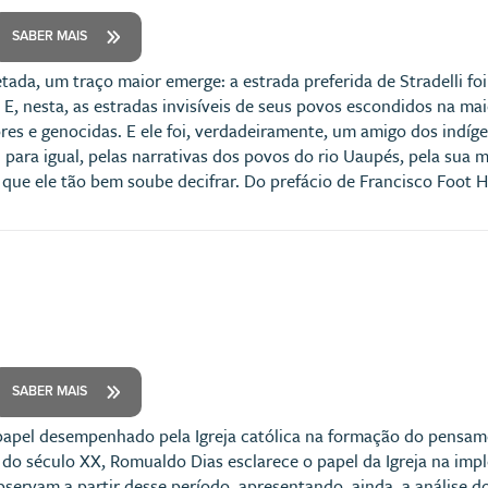
SABER MAIS
etada, um traço maior emerge: a estrada preferida de Stradelli f
 E, nesta, as estradas invisíveis de seus povos escondidos na maior
es e genocidas. E ele foi, verdadeiramente, um amigo dos indíge
 para igual, pelas narrativas dos povos do rio Uaupés, pela sua m
) que ele tão bem soube decifrar. Do prefácio de Francisco Foot
SABER MAIS
 papel desempenhado pela Igreja católica na formação do pensame
 do século XX, Romualdo Dias esclarece o papel da Igreja na imp
observam a partir desse período, apresentando, ainda, a análise 