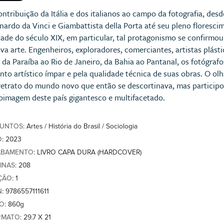
ontribuição da Itália e dos italianos ao campo da fotografia, de
nardo da Vinci e Giambattista della Porta até seu pleno florescim
ade do século XIX, em particular, tal protagonismo se confirmou 
ava arte. Engenheiros, exploradores, comerciantes, artistas plást
, da Paraíba ao Rio de Janeiro, da Bahia ao Pantanal, os fotógrafo
ento artístico ímpar e pela qualidade técnica de suas obras. O o
retrato do mundo novo que então se descortinava, mas particip
oimagem deste país gigantesco e multifacetado.
SUNTOS
: Artes / História do Brasil / Sociologia
O
: 2023
ABAMENTO
: LIVRO CAPA DURA (HARDCOVER)
INAS
: 208
ÇÃO
: 1
N
: 9786557111611
SO
: 860g
RMATO
: 29.7 X 21