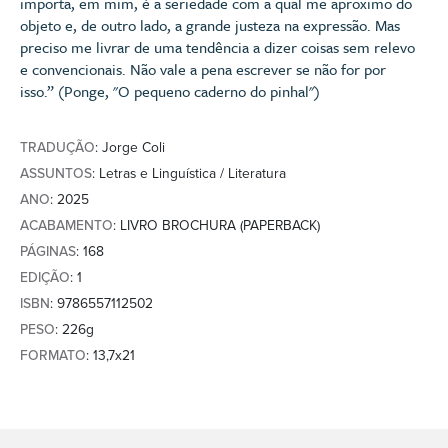
importa, em mim, é a seriedade com a qual me aproximo do
objeto e, de outro lado, a grande justeza na expressão. Mas
preciso me livrar de uma tendência a dizer coisas sem relevo
e convencionais. Não vale a pena escrever se não for por
isso.” (Ponge, "O pequeno caderno do pinhal")
TRADUÇÃO
: Jorge Coli
ASSUNTOS
: Letras e Linguística / Literatura
ANO
: 2025
ACABAMENTO
: LIVRO BROCHURA (PAPERBACK)
PÁGINAS
: 168
EDIÇÃO
: 1
ISBN
: 9786557112502
PESO
: 226g
FORMATO
: 13,7x21