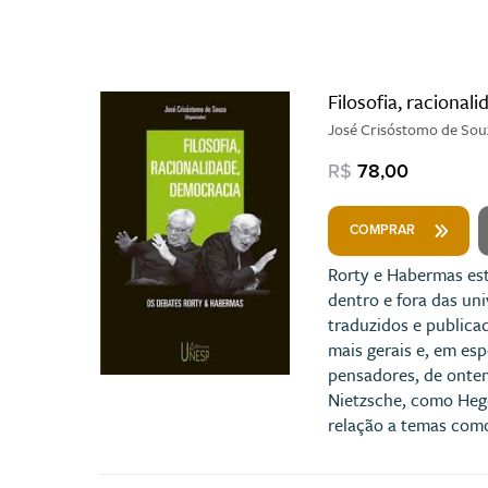
Filosofia, racional
José Crisóstomo de Sou
R$
78,00
COMPRAR
Rorty e Habermas est
dentro e fora das uni
traduzidos e publica
mais gerais e, em esp
pensadores, de onte
Nietzsche, como Hege
relação a temas como