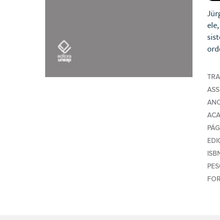
Jür
ele
sis
ord
TR
AS
AN
AC
PÁG
EDI
ISB
PE
FO