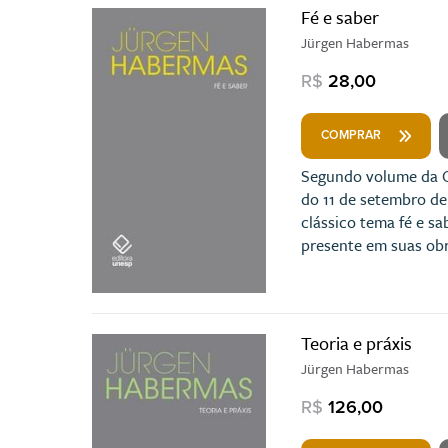
Fé e saber
Jürgen Habermas
R$
28,00
COMPRAR
Segundo volume da C
do 11 de setembro de
clássico tema fé e s
presente em suas obr
Teoria e práxis
Jürgen Habermas
R$
126,00