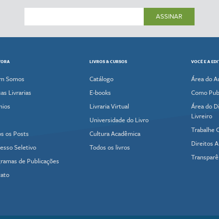
ASSINAR
TORA
LIVROS & CURSOS
VOCÊ E A ED
m Somos
Catálogo
Área do A
as Livrarias
E-books
Como Publ
mios
Livraria Virtual
Área do Di
Livreiro
Universidade do Livro
Trabalhe 
s os Posts
Cultura Acadêmica
Direitos A
esso Seletivo
Todos os livros
Transparê
ramas de Publicações
ato