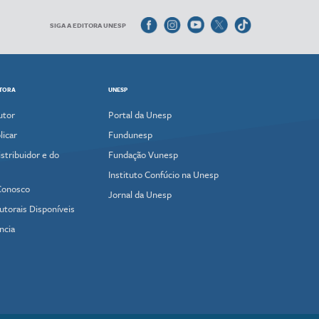
SIGA A EDITORA UNESP
ITORA
UNESP
utor
Portal da Unesp
icar
Fundunesp
stribuidor e do
Fundação Vunesp
Instituto Confúcio na Unesp
Conosco
Jornal da Unesp
utorais Disponíveis
ncia