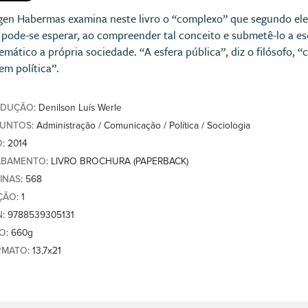
gen Habermas examina neste livro o “complexo” que segundo ele 
, pode-se esperar, ao compreender tal conceito e submetê-lo a e
temático a própria sociedade. “A esfera pública”, diz o filósofo, 
em política”.
ADUÇÃO
: Denilson Luís Werle
SUNTOS
: Administração / Comunicação / Política / Sociologia
O
: 2014
ABAMENTO
: LIVRO BROCHURA (PAPERBACK)
INAS
: 568
ÇÃO
: 1
N
: 9788539305131
SO
: 660g
RMATO
: 13,7x21