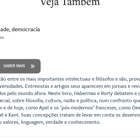
Veja Também
idade, democracia
za
SABER MAIS
ão entre os mais importantes intelectuais e filósofos e são, pro
versidades. Entrevistas e artigos seus aparecem em jornais e revi
dos pelo mundo afora. Neste livro, Habermas e Rorty debatem e d
ecial, sobre filosofia, cultura, razão e política, num confronto 
m e de hoje, como Apel e os "pós-modernos" franceses, como De
l e Kant. Suas concepções tratam de levar em conta os desenvol
 valores, linguagem, verdade e conhecimento.