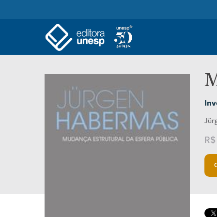
M
Inv
Jür
R$