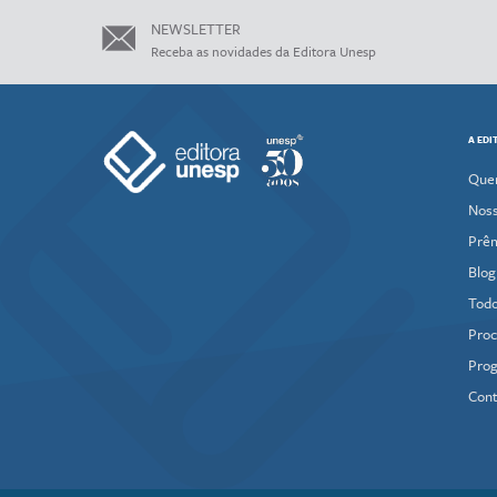
NEWSLETTER
Receba as novidades da Editora Unesp
A EDI
Que
Noss
Prê
Blog
Todo
Proc
Prog
Cont