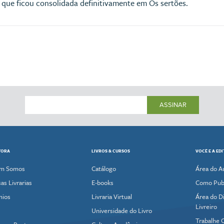
e que ficou consolidada definitivamente em Os sertões.
ASSINAR
TORA
LIVROS & CURSOS
VOCÊ E A ED
m Somos
Catálogo
Área do A
as Livrarias
E-books
Como Publ
mios
Livraria Virtual
Área do Di
Livreiro
Universidade do Livro
Trabalhe 