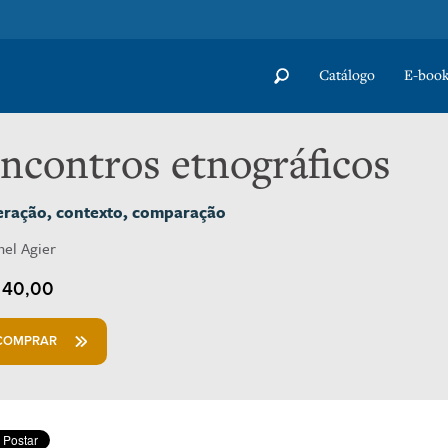
Catálogo
E-book
ncontros etnográficos
eração, contexto, comparação
hel Agier
40,00
COMPRAR