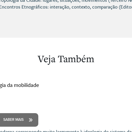
ropologia da Cidade: lugares, situações, movimentos (Terceiro 
Encontros Etnográficos: interação, contexto, comparação (Edito
Veja Também
gia da mobilidade
SABER MAIS
derna corresponde muito largamente à ideologia do sistema da 