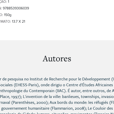
ÇÃO
: 1
N
: 9788539306039
SO
: 150g
RMATO
: 13.7 X 21
Autores
or de pesquisa no Institut de Recherche pour le Développement (
ociales (EHESS-Paris), onde dirigiu o Centre d'Études Africaines
'Anthropologie du Contemporain (IIAC). É autor, entre outros, de
Place, 1997); L'invention de la ville: banlieues, townships, invas
naval (Parenthèses, 2000); Aux bords du monde: les réfugiés (Fl
u gouvernement humanitaire (Flammarion, 2008); Le Couloir des