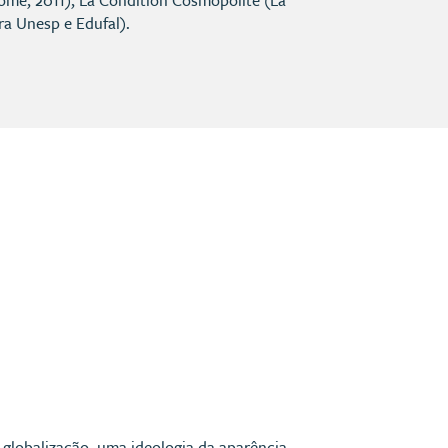
Nome, 2011), La Condition Cosmopolite (La
ra Unesp e Edufal).
globalização, uma ideologia da aparência,