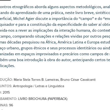
ontros etnográficos aborda alguns aspectos metodológicos, analít
tando do aprendizado de uma prática, neste livro breve, sintétic
erficial, Michel Agier discute a importância do “campo” e do “e
quisador e para a constituição da especificidade do saber aí ob
vida-nos a rever as implicações da interação humana, do context
campo, comparando situações e relações vividas por outros pesqu
imas décadas pesquisou na África, América Latina e Europa estud
aço urbano, grupos étnicos e seus processos identitários ou ain
anizadas em espaços improvisados e precários como campos de ref
bém uma boa introdução à obra do autor, antecipando certos te
licações.
ADUÇÃO
: Maria Stela Torres B. Lameiras, Bruno César Cavalcanti
SUNTOS
: Antropologia / Letras e Linguística
O
: 2015
ABAMENTO
: LIVRO BROCHURA (PAPERBACK)
INAS
: 96