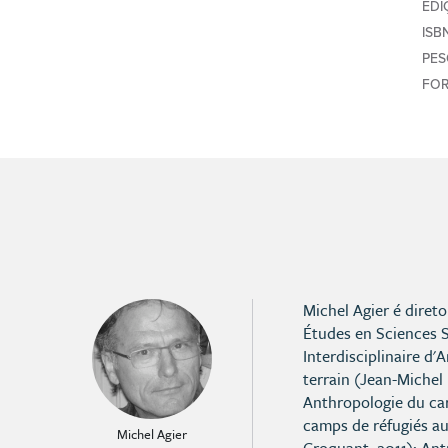
EDI
ISB
PE
FO
Michel Agier é diret
Études en Sciences S
Interdisciplinaire d
terrain (Jean-Michel 
Anthropologie du car
camps de réfugiés a
Michel Agier