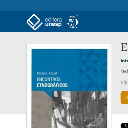
E
Int
Mic
R$