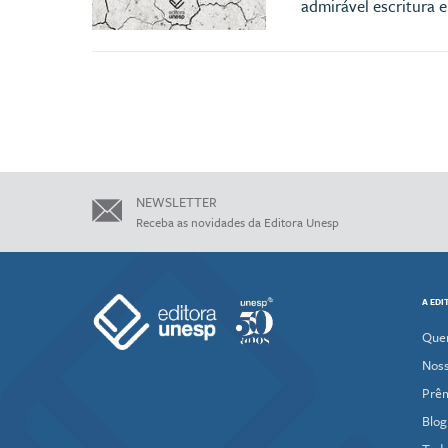
admirável escritura 
NEWSLETTER
Receba as novidades da Editora Unesp
A EDI
Que
Noss
Prê
Blog