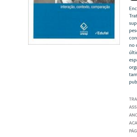
Enc
Tra
sup
pes
con
no 
últ
esp
org
tam
pub
TR
AS
AN
AC
PÁG