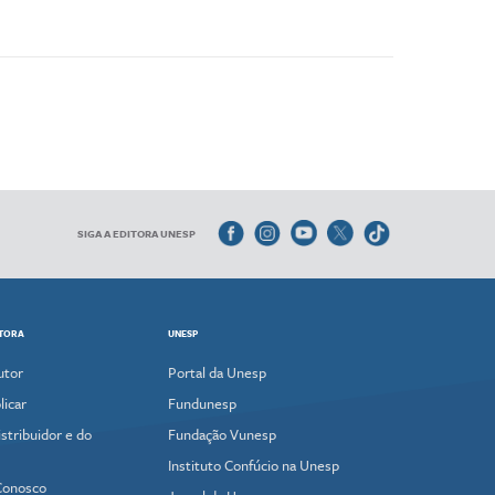
SIGA A EDITORA UNESP
ITORA
UNESP
utor
Portal da Unesp
icar
Fundunesp
stribuidor e do
Fundação Vunesp
Instituto Confúcio na Unesp
Conosco