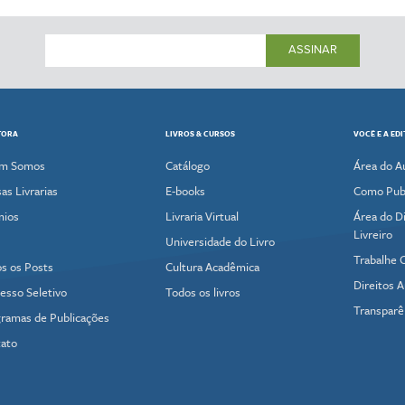
ASSINAR
TORA
LIVROS & CURSOS
VOCÊ E A ED
m Somos
Catálogo
Área do A
as Livrarias
E-books
Como Publ
mios
Livraria Virtual
Área do Di
Livreiro
Universidade do Livro
Trabalhe 
s os Posts
Cultura Acadêmica
Direitos A
esso Seletivo
Todos os livros
Transparê
ramas de Publicações
ato