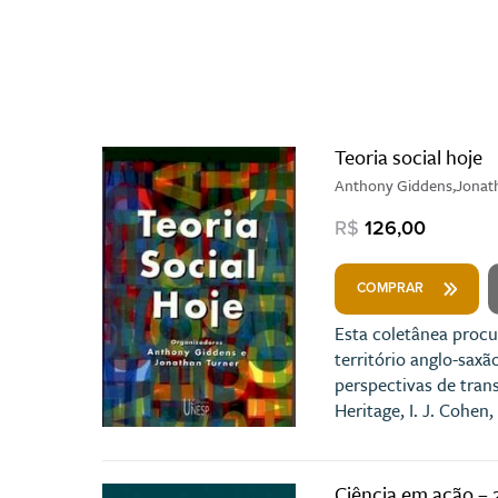
Teoria social hoje
Anthony Giddens,Jonat
R$
126,00
COMPRAR
Esta coletânea proc
território anglo-saxã
perspectivas de tran
Heritage, I. J. Cohen
Ciência em ação – 