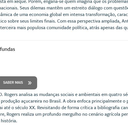
está em xeque. Porém, engana-se quem imagina que os problemas
nacionais. Seus dilemas mantêm um estreito diálogo com questõe
âmica de uma economia global em intensa transformação, caract
ico sobre seus limites finais. Com essa perspectiva ampliada, An
 terceira mais populosa comunidade política, atrás apenas das q
ofundas
SABER MAIS
D. Rogers analisa as mudanças sociais e ambientais em quatro s
a produção açucareira no Brasil. A obra enfoca principalmente o 
ai até o século XX. Revisitando de forma crítica a bibliografia 
yre, Rogers realiza um profundo mergulho no cenário agrícola p
 história.