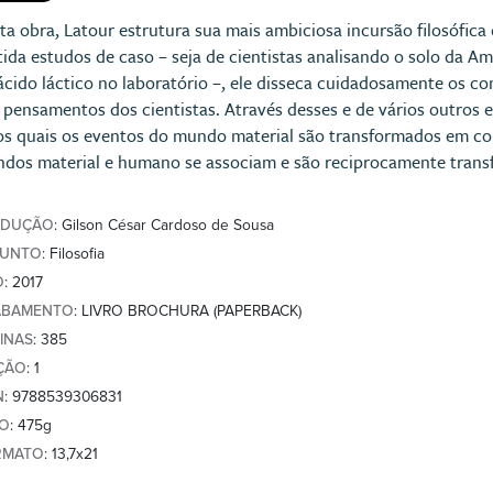
ta obra, Latour estrutura sua mais ambiciosa incursão filosófi
tida estudos de caso – seja de cientistas analisando o solo da 
ácido láctico no laboratório –, ele disseca cuidadosamente os c
 pensamentos dos cientistas. Através desses e de vários outros 
os quais os eventos do mundo material são transformados em co
dos material e humano se associam e são reciprocamente trans
ADUÇÃO
: Gilson César Cardoso de Sousa
SUNTO
: Filosofia
O
: 2017
ABAMENTO
: LIVRO BROCHURA (PAPERBACK)
INAS
: 385
ÇÃO
: 1
N
: 9788539306831
SO
: 475g
RMATO
: 13,7x21