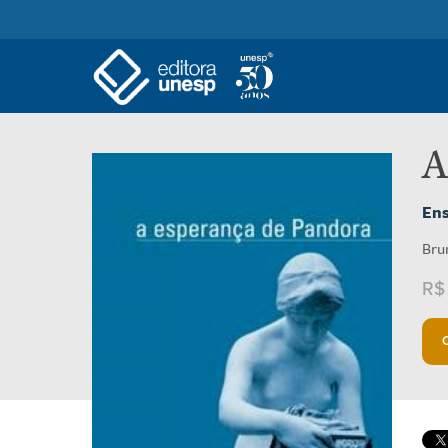
A
Ens
Bru
R$