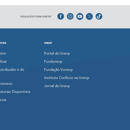
SIGA A EDITORA UNESP
ITORA
UNESP
utor
Portal da Unesp
icar
Fundunesp
stribuidor e do
Fundação Vunesp
Instituto Confúcio na Unesp
Conosco
Jornal da Unesp
utorais Disponíveis
ncia