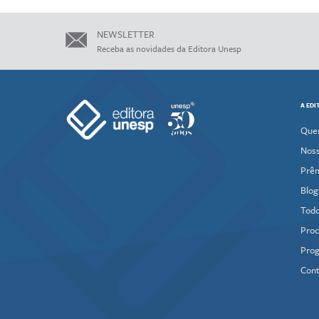
NEWSLETTER
Receba as novidades da Editora Unesp
A EDI
Que
Noss
Prê
Blog
Todo
Proc
Prog
Cont