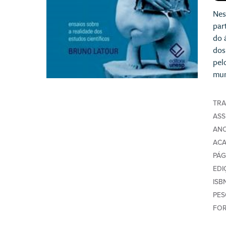
Nes
par
do 
dos
pel
mun
TR
AS
AN
AC
PÁG
EDI
ISB
PE
FO