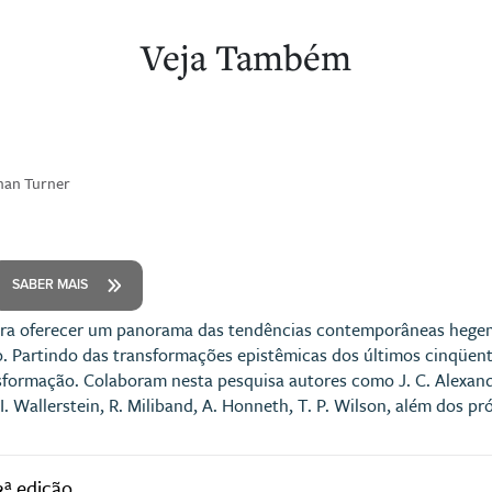
Veja Também
han Turner
SABER MAIS
ura oferecer um panorama das tendências contemporâneas hege
o. Partindo das transformações epistêmicas dos últimos cinqüenta
sformação. Colaboram nesta pesquisa autores como J. C. Alexande
, I. Wallerstein, R. Miliband, A. Honneth, T. P. Wilson, além dos p
2ª edição