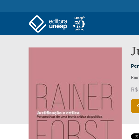
J
Per
Rai
R$