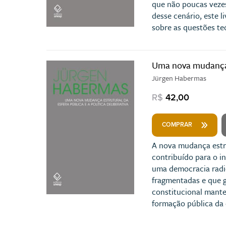
que não poucas vezes
desse cenário, este 
sobre as questões te
Uma nova mudança es
Jürgen Habermas
R$
42,00
COMPRAR
A nova mudança estru
contribuído para o i
uma democracia radic
fragmentadas e que g
constitucional manter
formação pública da 