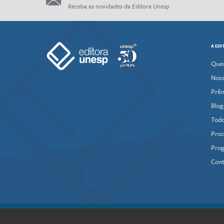
Receba as novidades da Editora Unesp
A EDI
Que
Noss
Prê
Blog
Todo
Proc
Prog
Cont