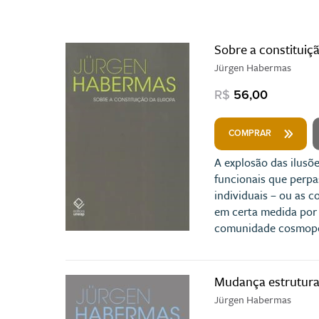
Sobre a constituiç
Jürgen Habermas
R$
56,00
COMPRAR
A explosão das ilusõ
funcionais que perpa
individuais – ou as c
em certa medida por 
comunidade cosmopoli
Mudança estrutural
Jürgen Habermas