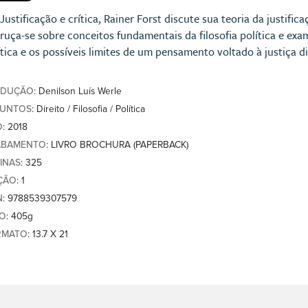
Justificação e crítica, Rainer Forst discute sua teoria da justif
ruça-se sobre conceitos fundamentais da filosofia política e ex
ítica e os possíveis limites de um pensamento voltado à justiça di
ADUÇÃO
: Denilson Luís Werle
SUNTOS
: Direito / Filosofia / Política
O
: 2018
ABAMENTO
: LIVRO BROCHURA (PAPERBACK)
INAS
: 325
ÇÃO
: 1
N
: 9788539307579
SO
: 405g
RMATO
: 13.7 X 21