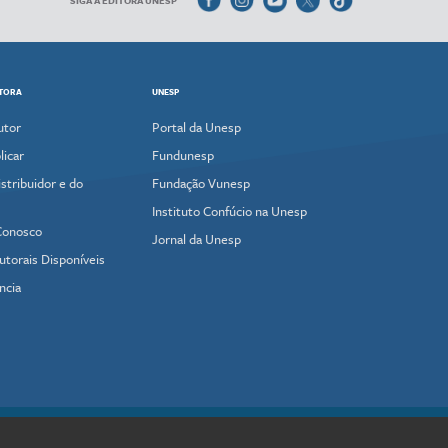
ITORA
UNESP
utor
Portal da Unesp
icar
Fundunesp
stribuidor e do
Fundação Vunesp
Instituto Confúcio na Unesp
Conosco
Jornal da Unesp
utorais Disponíveis
ncia