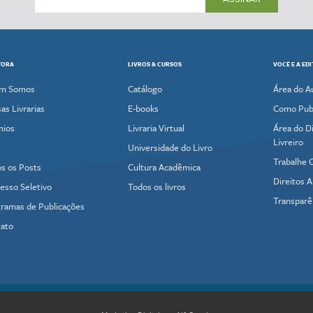
TORA
LIVROS & CURSOS
VOCÊ E A ED
m Somos
Catálogo
Área do A
as Livrarias
E-books
Como Publ
mios
Livraria Virtual
Área do Di
Livreiro
Universidade do Livro
Trabalhe 
s os Posts
Cultura Acadêmica
Direitos A
esso Seletivo
Todos os livros
Transparê
ramas de Publicações
ato