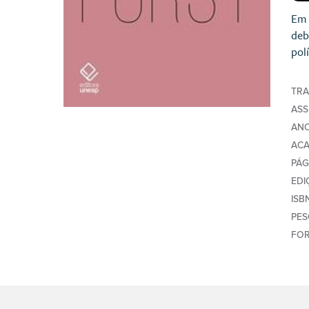
Em 
deb
pol
TR
AS
AN
AC
PÁG
EDI
ISB
PE
FO