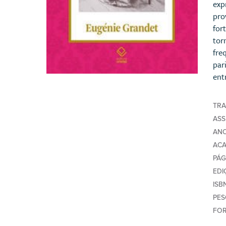
exp
pro
for
tor
fre
par
ent
TR
AS
AN
AC
PÁG
EDI
ISB
PE
FO