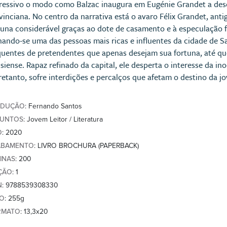
ressivo o modo como Balzac inaugura em Eugénie Grandet a desc
vinciana. No centro da narrativa está o avaro Félix Grandet, anti
tuna considerável graças ao dote de casamento e à especulação 
nando-se uma das pessoas mais ricas e influentes da cidade de Sau
quentes de pretendentes que apenas desejam sua fortuna, até q
isiense. Rapaz refinado da capital, ele desperta o interesse da i
retanto, sofre interdições e percalços que afetam o destino da 
ADUÇÃO
: Fernando Santos
SUNTOS
: Jovem Leitor / Literatura
O
: 2020
ABAMENTO
: LIVRO BROCHURA (PAPERBACK)
INAS
: 200
ÇÃO
: 1
N
: 9788539308330
SO
: 255g
RMATO
: 13,3x20