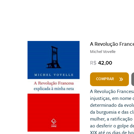
A Revolução France
Michel Vovelle
R$
42,00
COMPRAR
A Revolução Francesa
injustiças, em nome 
determinado da evolu
da burguesia e das cl
mulher, a ratificaçã
ao desferir o golpe d
XIX até os dias de hoj