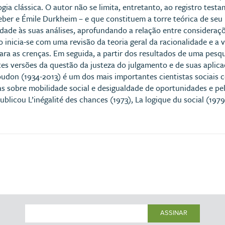
gia clássica. O autor não se limita, entretanto, ao registro test
er e Émile Durkheim – e que constituem a torre teórica de seu
idade às suas análises, aprofundando a relação entre consideraçõ
o inicia-se com uma revisão da teoria geral da racionalidade e a 
ara as crenças. Em seguida, a partir dos resultados de uma pesqu
tes versões da questão da justeza do julgamento e de suas aplica
udon (1934-2013) é um dos mais importantes cientistas sociais
as sobre mobilidade social e desigualdade de oportunidades e pe
ublicou L’inégalité des chances (1973), La logique du social (1979)
ASSINAR