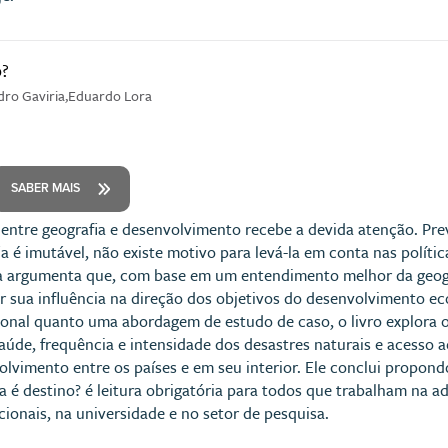
o?
dro Gaviria,Eduardo Lora
SABER MAIS
 entre geografia e desenvolvimento recebe a devida atenção. Pr
ia é imutável, não existe motivo para levá-la em conta nas polític
a argumenta que, com base em um entendimento melhor da geogra
ar sua influência na direção dos objetivos do desenvolvimento ec
ional quanto uma abordagem de estudo de caso, o livro explora o
aúde, frequência e intensidade dos desastres naturais e acesso a
olvimento entre os países e em seu interior. Ele conclui propond
a é destino? é leitura obrigatória para todos que trabalham na a
ionais, na universidade e no setor de pesquisa.