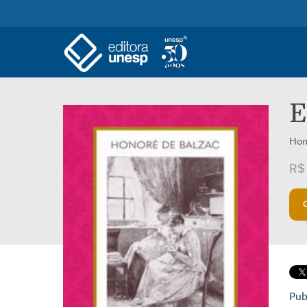
E
Hon
R$
Pub