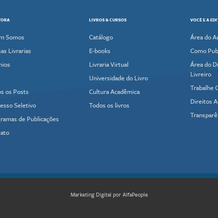
TORA
LIVROS & CURSOS
VOCÊ E A ED
m Somos
Catálogo
Área do A
as Livrarias
E-books
Como Publ
mios
Livraria Virtual
Área do Di
Livreiro
Universidade do Livro
Trabalhe 
s os Posts
Cultura Acadêmica
Direitos A
esso Seletivo
Todos os livros
Transparê
ramas de Publicações
ato
Marketing Digital por AlfaPeople