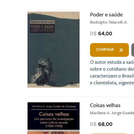
Poder e saúde
Rodolpho Telarolli Jr.
R$
64,00
COMPRAR
O autor estuda a saú
sobre o cotidiano da
caracterizam o Brasi
e clientelista, vigen
Coisas velhas
Marilena A. Jorge Gued
R$
68,00