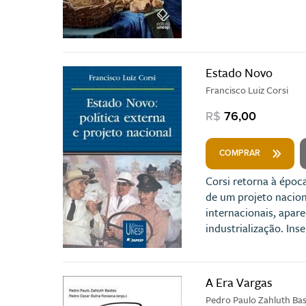
Estado Novo
Francisco Luiz Corsi
R$
76,00
COMPRAR
Corsi retorna à époc
de um projeto nacion
internacionais, apar
industrialização. In
A Era Vargas
Pedro Paulo Zahluth Ba