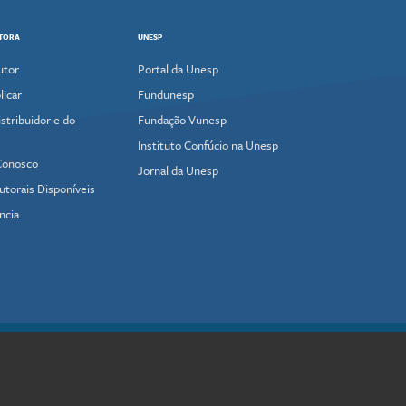
ITORA
UNESP
utor
Portal da Unesp
icar
Fundunesp
stribuidor e do
Fundação Vunesp
Instituto Confúcio na Unesp
Conosco
Jornal da Unesp
utorais Disponíveis
ncia