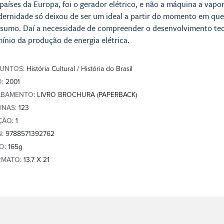
países da Europa, foi o gerador elétrico, e não a máquina a vap
ernidade só deixou de ser um ideal a partir do momento em que a
sumo. Daí a necessidade de compreender o desenvolvimento tecn
ínio da produção de energia elétrica.
SUNTOS
: História Cultural / História do Brasil
O
: 2001
ABAMENTO
: LIVRO BROCHURA (PAPERBACK)
INAS
: 123
ÇÃO
: 1
N
: 9788571392762
SO
: 165g
RMATO
: 13.7 X 21