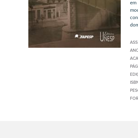
em 
mod
con
dom
AS
AN
AC
PÁG
EDI
ISB
PE
FO