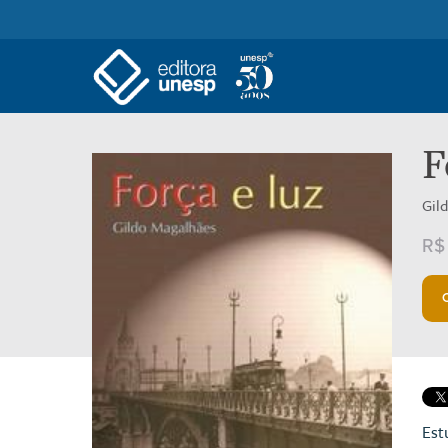
F
Gil
R$
Est