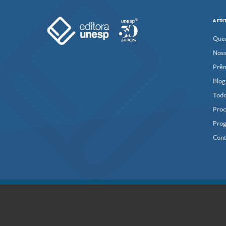
A EDI
Que
Noss
Prê
Blog
Todo
Proc
Prog
Cont