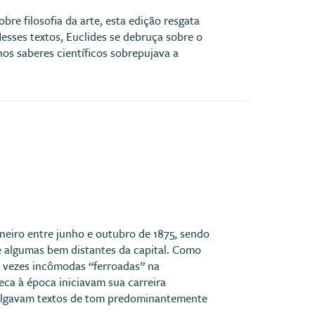
re filosofia da arte, esta edição resgata
Nesses textos, Euclides se debruça sobre o
os saberes científicos sobrepujava a
neiro entre junho e outubro de 1875, sendo
ve algumas bem distantes da capital. Como
s vezes incômodas “ferroadas” na
ca à época iniciavam sua carreira
ivulgavam textos de tom predominantemente