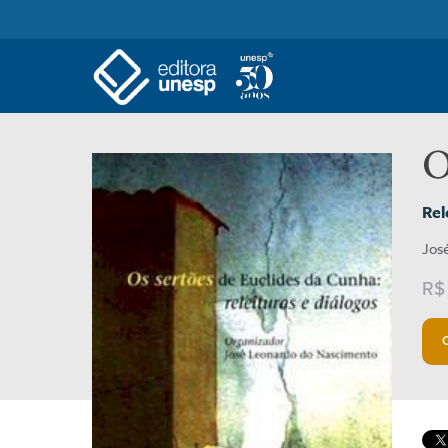
O
Rel
Jos
R$