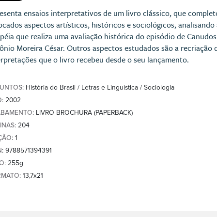
esenta ensaios interpretativos de um livro clássico, que comple
ocados aspectos artísticos, históricos e sociológicos, analisand
péia que realiza uma avaliação histórica do episódio de Canudos
ônio Moreira César. Outros aspectos estudados são a recriação d
erpretações que o livro recebeu desde o seu lançamento.
SUNTOS
: História do Brasil / Letras e Linguística / Sociologia
O
: 2002
ABAMENTO
: LIVRO BROCHURA (PAPERBACK)
INAS
: 204
ÇÃO
: 1
N
: 9788571394391
SO
: 255g
RMATO
: 13,7x21