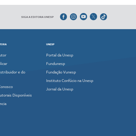
SIGA A EDITORA UNESP
ITORA
UNESP
utor
Portal da Unesp
icar
Fundunesp
stribuidor e do
Fundação Vunesp
Instituto Confúcio na Unesp
Conosco
Jornal da Unesp
utorais Disponíveis
ncia