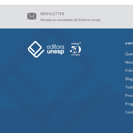
NEWSLETTER
Receba as novidades da Editora Unesp
A EDI
Que
Noss
Prê
Blog
Todo
Proc
Prog
Cont