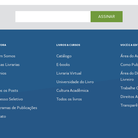
ASSINAR
TORA
LIVROS & CURSOS
VOCÊ E A ED
m Somos
Catálogo
Área do A
as Livrarias
E-books
Como Publ
mios
Livraria Virtual
Área do Di
Livreiro
Universidade do Livro
Trabalhe 
s os Posts
Cultura Acadêmica
Direitos A
esso Seletivo
Todos os livros
Transparê
ramas de Publicações
ato