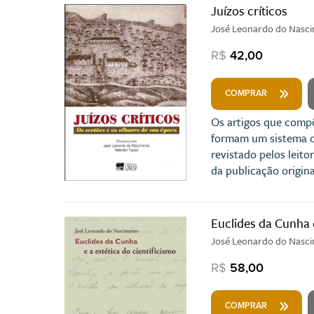
Juízos críticos
José Leonardo do Nascim
R$
42,00
COMPRAR
Os artigos que compõ
formam um sistema co
revistado pelos leit
da publicação origina
Euclides da Cunha e
José Leonardo do Nasc
R$
58,00
COMPRAR