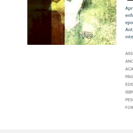
Apr
enf
epo
Ant
int
AS
AN
AC
PÁG
EDI
ISB
PE
FO