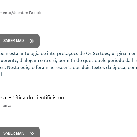
ento,Valentim Facioli
SABER MAIS
em esta antologia de interpretações de Os Sertões, originalmen
erente, dialogam entre si, permitindo que aquele período da hist
ores. Nesta edição foram acrescentados dois textos da época, c
l.
 a estética do cientificismo
imento
SABER MAIS