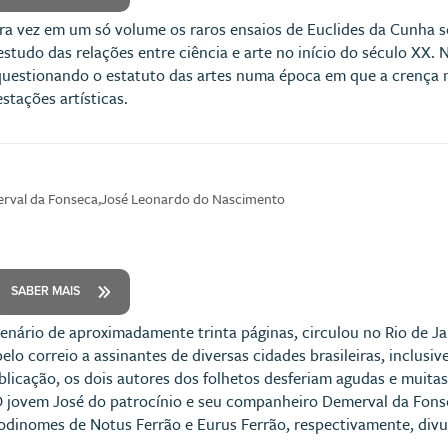
ra vez em um só volume os raros ensaios de Euclides da Cunha sob
studo das relações entre ciência e arte no início do século XX. 
questionando o estatuto das artes numa época em que a crença n
stações artísticas.
erval da Fonseca,José Leonardo do Nascimento
SABER MAIS
enário de aproximadamente trinta páginas, circulou no Rio de Ja
lo correio a assinantes de diversas cidades brasileiras, inclusi
licação, os dois autores dos folhetos desferiam agudas e muita
O jovem José do patrocínio e seu companheiro Demerval da Fonse
 codinomes de Notus Ferrão e Eurus Ferrão, respectivamente, d