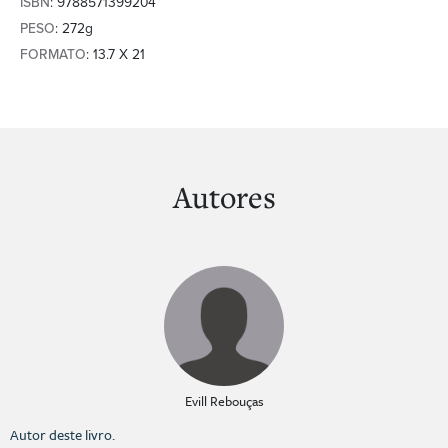
ISBN
: 9788571399204
PESO
: 272g
FORMATO
: 13.7 X 21
Autores
Evill Rebouças
Autor deste livro.