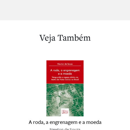
Veja Também
A roda, a engrenagem e a moeda
Newton de Souza