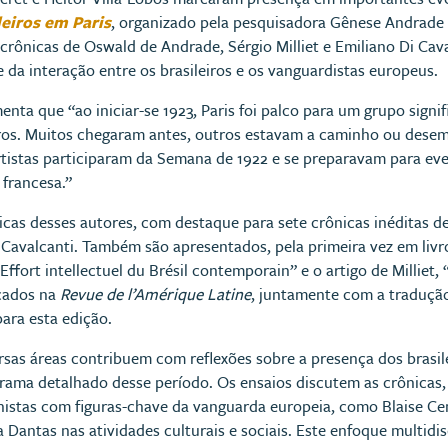
eiros em Paris
, organizado pela pesquisadora Gênese Andrade 
 crônicas de Oswald de Andrade, Sérgio Milliet e Emiliano Di Cava
 da interação entre os brasileiros e os vanguardistas europeus.
ta que “ao iniciar-se 1923, Paris foi palco para um grupo signifi
iros. Muitos chegaram antes, outros estavam a caminho ou dese
rtistas participaram da Semana de 1922 e se preparavam para eve
 francesa.”
ônicas desses autores, com destaque para sete crônicas inéditas 
 Cavalcanti. Também são apresentados, pela primeira vez em livr
Effort intellectuel du Brésil contemporain” e o artigo de Milliet
icados na
Revue de l’Amérique Latine
, juntamente com a traduçã
para esta edição.
ersas áreas contribuem com reflexões sobre a presença dos brasil
ama detalhado desse período. Os ensaios discutem as crônicas, 
nistas com figuras-chave da vanguarda europeia, como Blaise Ce
Dantas nas atividades culturais e sociais. Este enfoque multidis