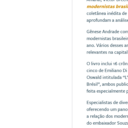
modernistas brasil
coletânea inédita de
aprofundam a análise
Gênese Andrade comen
modernistas brasile
ano. Vários desses a
relevantes na capital
O livro inclui 16 cr
cinco de Emiliano Di
Oswald intitulada “L’
Brésil”, ambos publ
feita especialmente 
Especialistas de div
oferecendo um panor
a relação dos moder
do embaixador Souza 