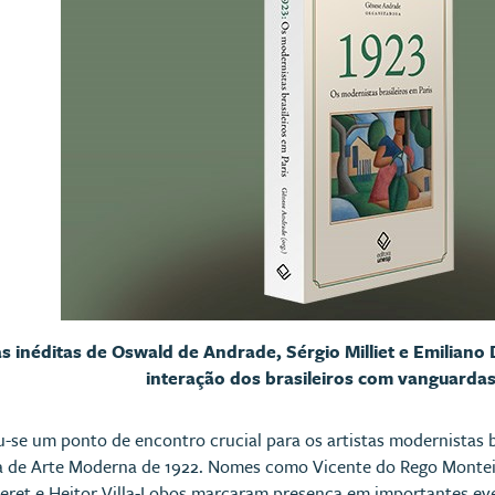
 inéditas de Oswald de Andrade, Sérgio Milliet e Emiliano D
interação dos brasileiros com vanguarda
u-se um ponto de encontro crucial para os artistas modernistas b
de Arte Moderna de 1922. Nomes como Vicente do Rego Monteiro,
eret e Heitor Villa-Lobos marcaram presença em importantes eve