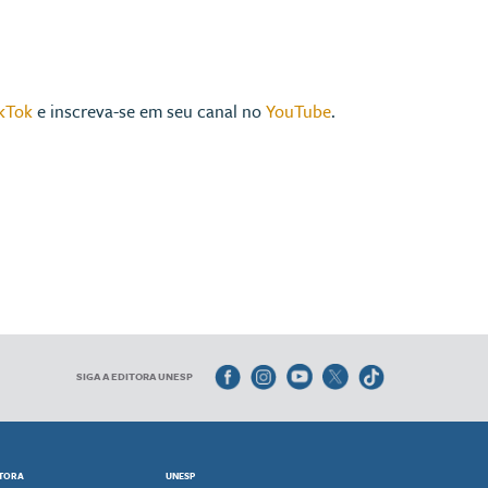
kTok
e inscreva-se em seu canal no
YouTube
.
SIGA A EDITORA UNESP
ITORA
UNESP