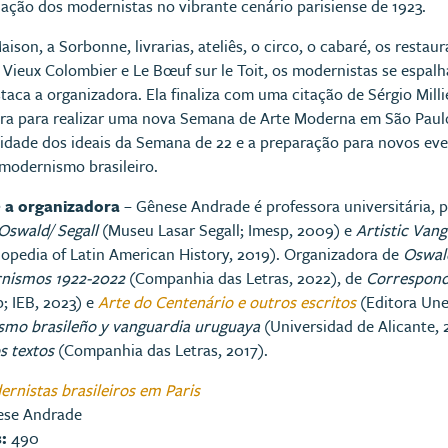
ação dos modernistas no vibrante cenário parisiense de 1923.
aison, a Sorbonne, livrarias, ateliês, o circo, o cabaré, os resta
Vieux Colombier e Le Bœuf sur le Toit, os modernistas se espalha
taca a organizadora. Ela finaliza com uma citação de Sérgio Millie
ra para realizar uma nova Semana de Arte Moderna em São Paulo.
nuidade dos ideais da Semana de 22 e a preparação para novos ev
modernismo brasileiro.
 a organizadora
– Gênese Andrade é professora universitária, p
Oswald/ Segall
(Museu Lasar Segall; Imesp, 2009) e
Artistic Vang
opedia of Latin American History, 2019). Organizadora de
Oswald
nismos 1922-2022
(Companhia das Letras, 2022), de
Correspond
; IEB, 2023) e
Arte do Centenário e outros escritos
(Editora Une
smo brasileño y vanguardia uruguaya
(Universidad de Alicante,
s textos
(Companhia das Letras, 2017).
rnistas brasileiros em Paris
se Andrade
s:
490