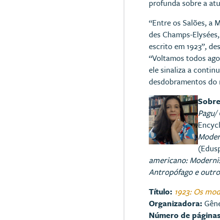
profunda sobre a atu
“Entre os Salões, a M
des Champs-Elysées, 
escrito em 1923”, des
“Voltamos todos ago
ele sinaliza a conti
desdobramentos do 
Sobre
Pagu/ 
Encycl
Moder
(Edusp
americano: Moderni
Antropófago e outro
Título:
1923: Os mode
Organizadora:
Gêne
Número de página