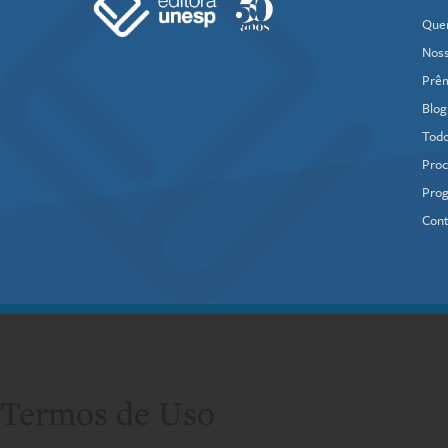
Que
Noss
Prê
Blog
Todo
Proc
Prog
Cont
Termos de Uso