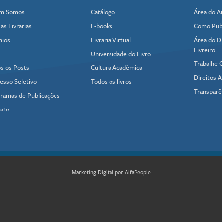
m Somos
Catálogo
Área do A
as Livrarias
E-books
Como Publ
mios
Livraria Virtual
Área do Di
Livreiro
Universidade do Livro
Trabalhe 
s os Posts
Cultura Acadêmica
Direitos A
esso Seletivo
Todos os livros
Transparê
ramas de Publicações
ato
Marketing Digital por AlfaPeople