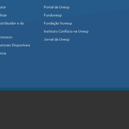
utor
Portal da Unesp
icar
Fundunesp
stribuidor e do
Fundação Vunesp
Instituto Confúcio na Unesp
Conosco
Jornal da Unesp
utorais Disponíveis
ncia