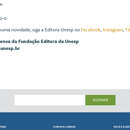
cm
12-0
huma novidade, siga a Editora Unesp no
Facebook
,
Instagram
,
Ti
rensa da Fundação Editora da Unesp
@unesp.br
ASSINAR
TORA
LIVROS & CURSOS
VOCÊ E A ED