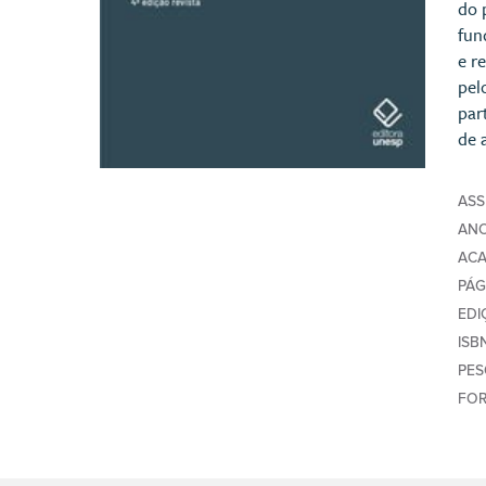
do 
fun
e r
pel
par
de 
AS
AN
AC
PÁG
EDI
ISB
PE
FO