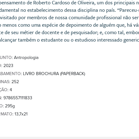
pensamento de Roberto Cardoso de Oliveira, um dos principais n
damental no estabelecimento dessa disciplina no país. “Parece
evisitado por membros de nossa comunidade profissional não ser
o menos como uma espécie de depoimento de alguém que, há vá
te de seu métier de docente e de pesquisador; e, como tal, embo
alcançar também o estudante ou o estudioso interessado generica
SUNTO
: Antropologia
O
: 2023
ABAMENTO
: LIVRO BROCHURA (PAPERBACK)
INAS
: 252
ÇÃO
: 4
N
: 9786557111833
SO
: 295g
RMATO
: 13,7x21