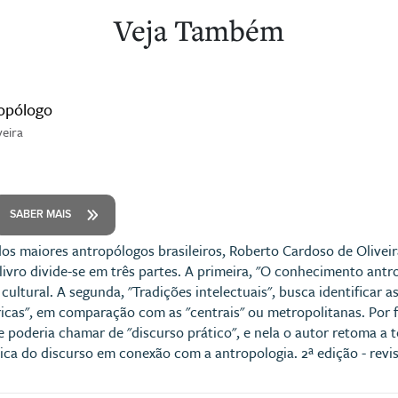
Veja Também
ropólogo
veira
SABER MAIS
os maiores antropólogos brasileiros, Roberto Cardoso de Oliveir
livro divide-se em três partes. A primeira, "O conhecimento antr
 cultural. A segunda, "Tradições intelectuais", busca identificar 
cas", em comparação com as "centrais" ou metropolitanas. Por fim
e poderia chamar de "discurso prático", e nela o autor retoma a 
tica do discurso em conexão com a antropologia. 2ª edição - revist