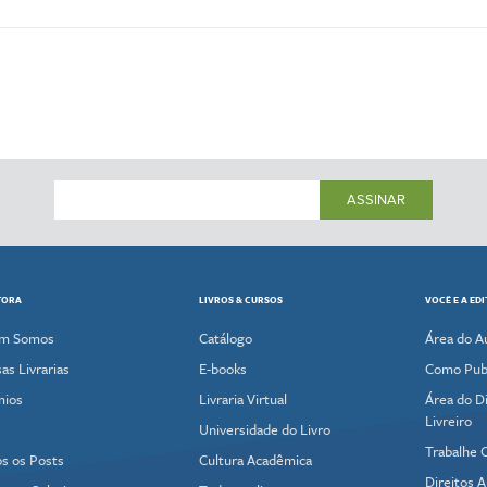
ASSINAR
TORA
LIVROS & CURSOS
VOCÊ E A ED
m Somos
Catálogo
Área do A
as Livrarias
E-books
Como Publ
mios
Livraria Virtual
Área do Di
Livreiro
Universidade do Livro
Trabalhe 
s os Posts
Cultura Acadêmica
Direitos A