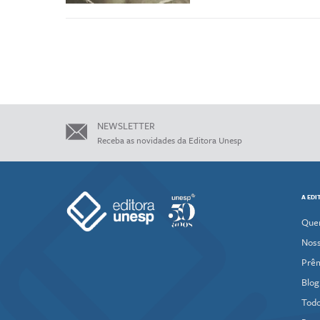
NEWSLETTER
Receba as novidades da Editora Unesp
A EDI
Que
Noss
Prê
Blog
Todo