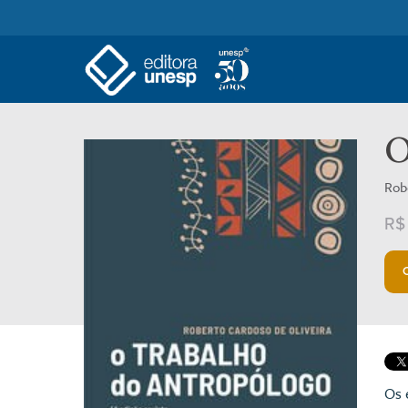
O
Rob
R$
Os 