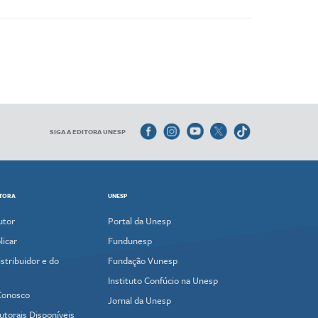
SIGA A EDITORA UNESP
ITORA
UNESP
utor
Portal da Unesp
icar
Fundunesp
stribuidor e do
Fundação Vunesp
Instituto Confúcio na Unesp
Conosco
Jornal da Unesp
utorais Disponíveis