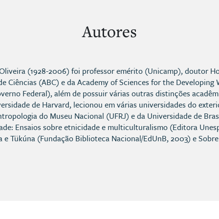
Autores
Oliveira (1928-2006) foi professor emérito (Unicamp), doutor H
 de Ciências (ABC) e da Academy of Sciences for the Developin
overno Federal), além de possuir várias outras distinções acadê
ersidade de Harvard, lecionou em várias universidades do exteri
ropologia do Museu Nacional (UFRJ) e da Universidade de Brasí
de: Ensaios sobre etnicidade e multiculturalismo (Editora Unesp
na e Tükúna (Fundação Biblioteca Nacional/EdUnB, 2003) e Sobr