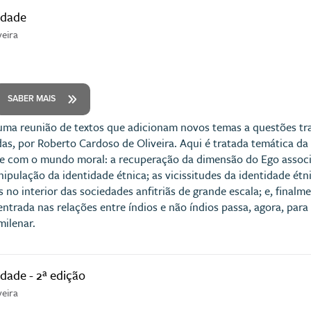
idade
veira
SABER MAIS
uma reunião de textos que adicionam novos temas a questões tr
as, por Roberto Cardoso de Oliveira. Aqui é tratada temática da 
e com o mundo moral: a recuperação da dimensão do Ego associa
ipulação da identidade étnica; as vicissitudes da identidade étn
 no interior das sociedades anfitriãs de grande escala; e, final
entrada nas relações entre índios e não índios passa, agora, par
ilenar.
dade - 2ª edição
veira