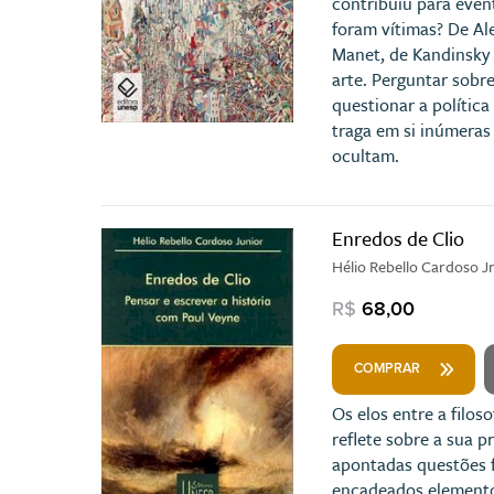
contribuiu para even
foram vítimas? De A
Manet, de Kandinsky 
arte. Perguntar sobr
questionar a polític
traga em si inúmeras
ocultam.
Enredos de Clio
Hélio Rebello Cardoso Jr
R$
68,00
COMPRAR
Os elos entre a filos
reflete sobre a sua p
apontadas questões f
encadeados elementos