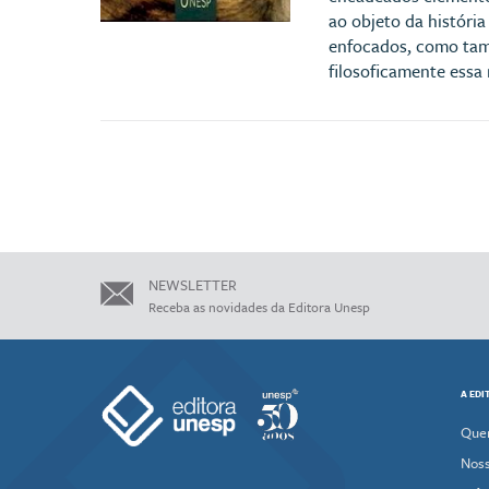
ao objeto da história
enfocados, como tamb
filosoficamente essa 
NEWSLETTER
Receba as novidades da Editora Unesp
A EDI
Que
Noss