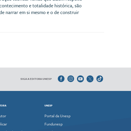
acontecimento e totalidade histórica, são
de narrar em si mesmo e o de construir
SIGA A EDITORA UNESP
ITORA
UNESP
utor
Portal da Unesp
icar
Fundunesp