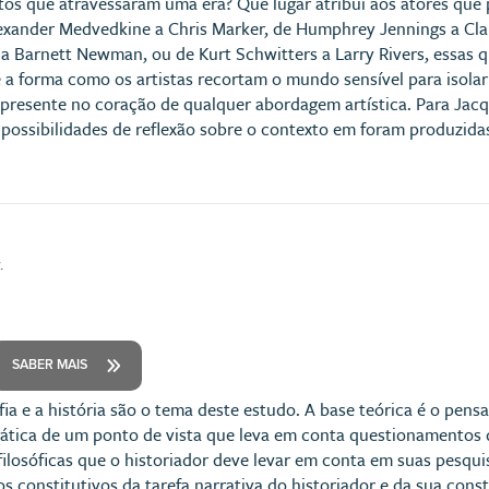
tos que atravessaram uma era? Que lugar atribui aos atores que 
lexander Medvedkine a Chris Marker, de Humphrey Jennings a C
a Barnett Newman, ou de Kurt Schwitters a Larry Rivers, essas q
e a forma como os artistas recortam o mundo sensível para isolar
a presente no coração de qualquer abordagem artística. Para Ja
 possibilidades de reflexão sobre o contexto em foram produzidas
.
SABER MAIS
ofia e a história são o tema deste estudo. A base teórica é o pen
rática de um ponto de vista que leva em conta questionamentos de
ilosóficas que o historiador deve levar em conta em suas pesquis
 constitutivos da tarefa narrativa do historiador e da sua cons