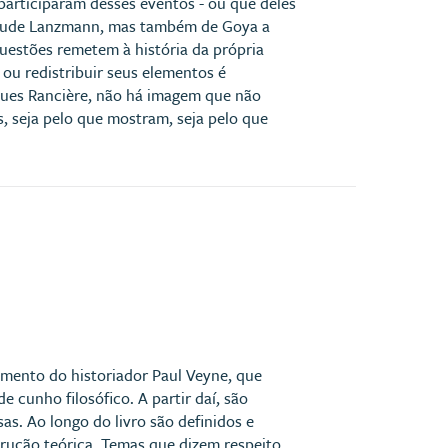
participaram desses eventos - ou que deles
laude Lanzmann, mas também de Goya a
uestões remetem à história da própria
 ou redistribuir seus elementos é
cques Rancière, não há imagem que não
, seja pelo que mostram, seja pelo que
samento do historiador Paul Veyne, que
 cunho filosófico. A partir daí, são
as. Ao longo do livro são definidos e
trução teórica. Temas que dizem respeito