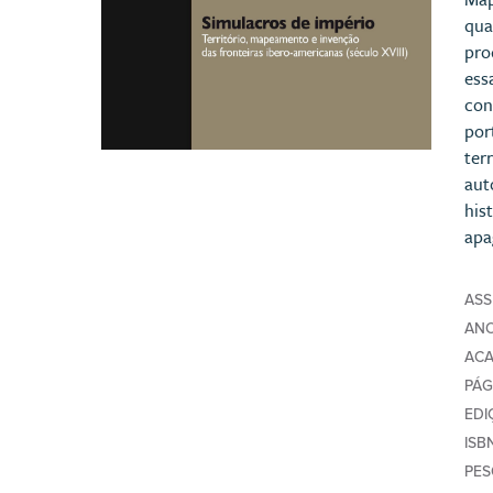
qua
pro
ess
con
por
ter
aut
his
apa
AS
AN
AC
PÁG
EDI
ISB
PE