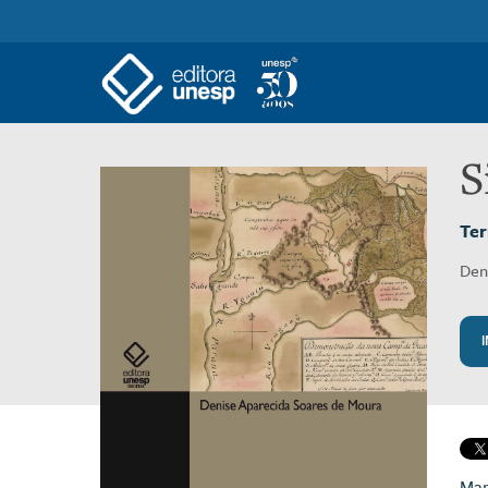
S
Ter
Den
Map