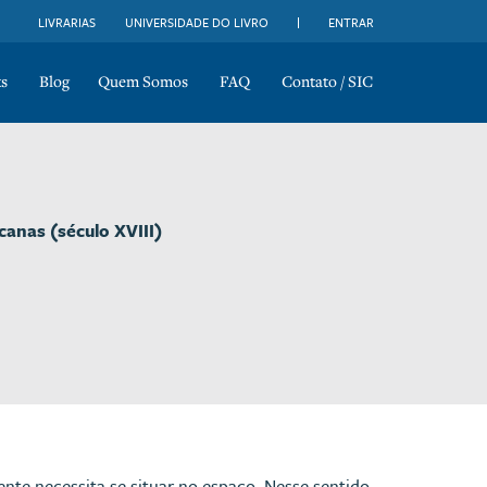
LIVRARIAS
UNIVERSIDADE DO LIVRO
ENTRAR
s
Blog
Quem Somos
FAQ
Contato / SIC
canas (século XVIII)
te necessita se situar no espaço. Nesse sentido,