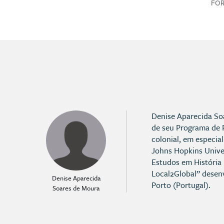
FO
Denise Aparecida Soa
de seu Programa de P
colonial, em especia
Johns Hopkins Univer
Estudos em História 
Local2Global” desenv
Denise Aparecida
Porto (Portugal).
Soares de Moura