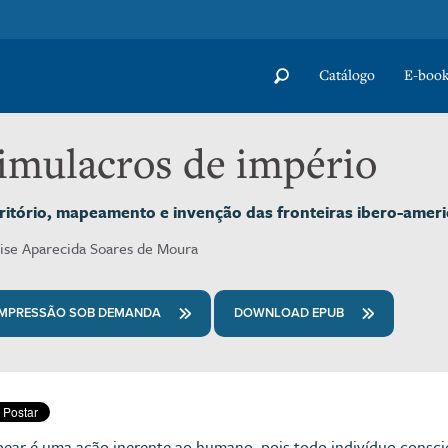
Catálogo
E-book
imulacros de império
ritório, mapeamento e invenção das fronteiras ibero-ameri
ise Aparecida Soares de Moura
IMPRESSÃO SOB DEMANDA
DOWNLOAD EPUB
ear é uma ação inerente ao humano, pois todo indivíduo conscien