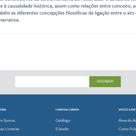
 e à causalidade histórica, assim como relações entre conceito, 
ém as diferentes concepções filosóficas da ligação entre o ato 
narrativa.
ASSINAR
TORA
LIVROS & CURSOS
VOCÊ E A ED
m Somos
Catálogo
Área do A
as Livrarias
E-books
Como Publ