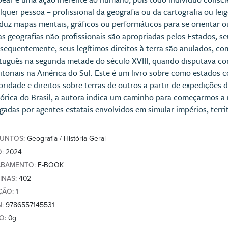
lquer pessoa – profissional da geografia ou da cartografia ou le
duz mapas mentais, gráficos ou performáticos para se orientar
as geografias não profissionais são apropriadas pelos Estados, seu
sequentemente, seus legítimos direitos à terra são anulados, co
tuguês na segunda metade do século XVIII, quando disputava com
ritoriais na América do Sul. Este é um livro sobre como estados
oridade e direitos sobre terras de outros a partir de expedições
tórica do Brasil, a autora indica um caminho para começarmos a r
gadas por agentes estatais envolvidos em simular impérios, territ
SUNTOS
: Geografia / História Geral
O
: 2024
ABAMENTO
: E-BOOK
INAS
: 402
ÇÃO
: 1
N
: 9786557145531
SO
: 0g