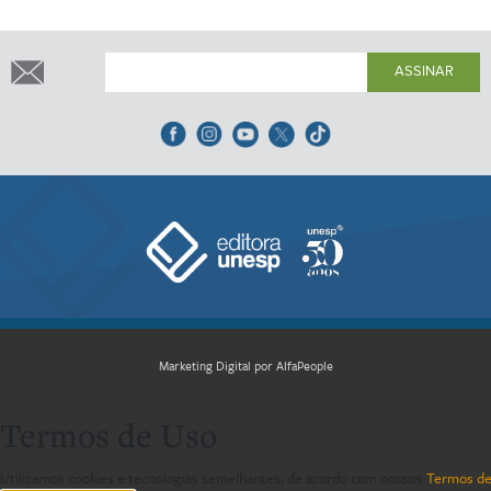
ASSINAR
Marketing Digital por AlfaPeople
Termos de Uso
Utilizamos cookies e tecnologias semelhantes, de acordo com nossos
Termos de