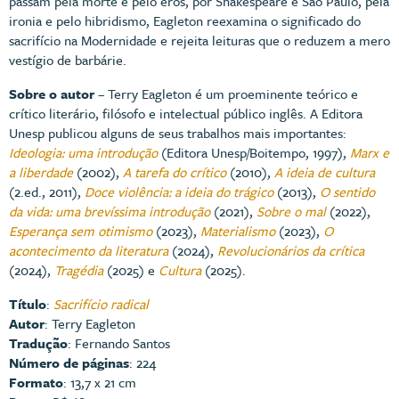
passam pela morte e pelo eros, por Shakespeare e São Paulo, pela
ironia e pelo hibridismo, Eagleton reexamina o significado do
sacrifício na Modernidade e rejeita leituras que o reduzem a mero
vestígio de barbárie.
Sobre o autor
– Terry Eagleton é um proeminente teórico e
crítico literário, filósofo e intelectual público inglês. A Editora
Unesp publicou alguns de seus trabalhos mais importantes:
Ideologia: uma introdução
(Editora Unesp/Boitempo, 1997),
Marx e
a liberdade
(2002),
A tarefa do crítico
(2010),
A ideia de cultura
(2.ed., 2011),
Doce violência: a ideia do trágico
(2013),
O sentido
da vida: uma brevíssima introdução
(2021),
Sobre o mal
(2022),
Esperança sem otimismo
(2023),
Materialismo
(2023),
O
acontecimento da literatura
(2024),
Revolucionários da crítica
(2024),
Tragédia
(2025) e
Cultura
(2025).
Título
:
Sacrifício radical
Autor
: Terry Eagleton
Tradução
: Fernando Santos
Número de páginas
: 224
Formato
: 13,7 x 21 cm