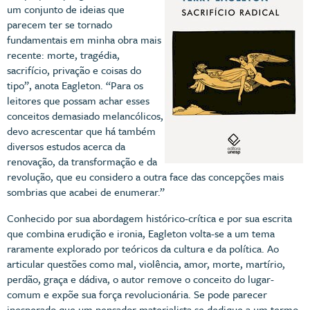
um conjunto de ideias que
parecem ter se tornado
fundamentais em minha obra mais
recente: morte, tragédia,
sacrifício, privação e coisas do
tipo”, anota Eagleton. “Para os
leitores que possam achar esses
conceitos demasiado melancólicos,
devo acrescentar que há também
diversos estudos acerca da
renovação, da transformação e da
revolução, que eu considero a outra face das concepções mais
sombrias que acabei de enumerar.”
Conhecido por sua abordagem histórico-crítica e por sua escrita
que combina erudição e ironia, Eagleton volta-se a um tema
raramente explorado por teóricos da cultura e da política. Ao
articular questões como mal, violência, amor, morte, martírio,
perdão, graça e dádiva, o autor remove o conceito do lugar-
comum e expõe sua força revolucionária. Se pode parecer
inesperado que um pensador materialista se dedique a um termo