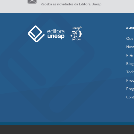
Receba as novidades da Editora Unesp
A EDI
Que
Noss
Prê
Blog
Todo
Proc
Prog
Cont