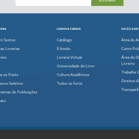
ASSINAR
TORA
LIVROS & CURSOS
VOCÊ E A ED
m Somos
Catálogo
Área do A
as Livrarias
E-books
Como Publ
mios
Livraria Virtual
Área do Di
Livreiro
Universidade do Livro
Trabalhe 
s os Posts
Cultura Acadêmica
Direitos A
esso Seletivo
Todos os livros
Transparê
ramas de Publicações
ato