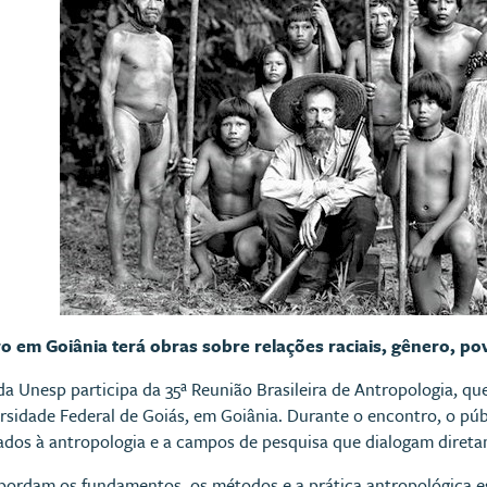
o em Goiânia terá obras sobre relações raciais, gênero, po
a Unesp participa da 35ª Reunião Brasileira de Antropologia, qu
sidade Federal de Goiás, em Goiânia. Durante o encontro, o púb
ados à antropologia e a campos de pesquisa que dialogam diret
abordam os fundamentos, os métodos e a prática antropológica 