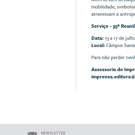
mobilidade, simbolism
atravessam a antrop
Serviço -
35ª Reuni
Data:
13 a 17 de jul
Local:
Câmpus Samamb
Para não perder nen
Assessoria de Imp
imprensa.editora
NEWSLETTER