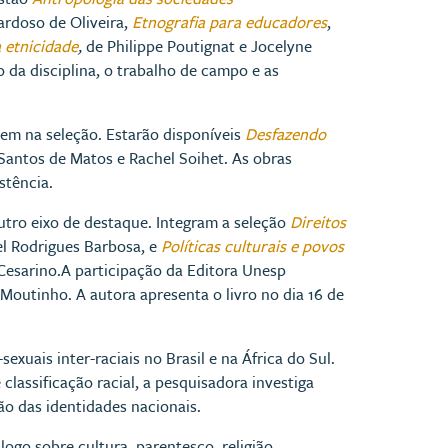
ardoso de Oliveira,
Etnografia para educadores
,
 etnicidade
,
de Philippe Poutignat e Jocelyne
 da disciplina, o trabalho de campo e as
em na seleção. Estarão disponíveis
Desfazendo
 Santos de Matos e Rachel Soihet. As obras
stência.
utro eixo de destaque. Integram a seleção
Direitos
l Rodrigues Barbosa, e
Políticas culturais e povos
esarino.A participação da Editora Unesp
 Moutinho. A autora apresenta o livro no dia 16 de
uais inter-raciais no Brasil e na África do Sul.
classificação racial, a pesquisadora investiga
ão das identidades nacionais.
ogo sobre cultura, parentesco, religião,