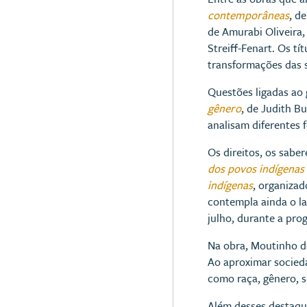
contemporâneas
, d
de Amurabi Oliveira
Streiff-Fenart. Os t
transformações das 
Questões ligadas ao
gênero
, de Judith Bu
analisam diferentes f
Os direitos, os sabe
dos povos indígenas
indígenas
, organiza
contempla ainda o l
julho, durante a pr
Na obra, Moutinho de
Ao aproximar socieda
como raça, gênero, s
Além desses destaque