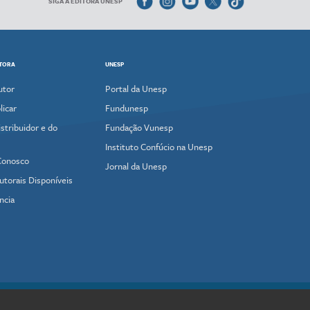
SIGA A EDITORA UNESP
ITORA
UNESP
utor
Portal da Unesp
icar
Fundunesp
stribuidor e do
Fundação Vunesp
Instituto Confúcio na Unesp
Conosco
Jornal da Unesp
utorais Disponíveis
ncia