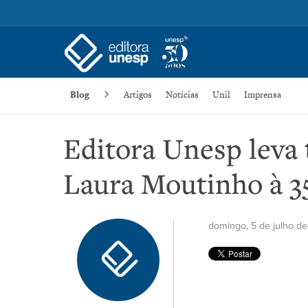
Blog
Artigos
Notícias
Unil
Imprensa
Editora Unesp leva 
Laura Moutinho à 3
domingo, 5 de julho d