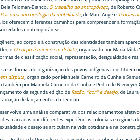
e Bela Feldman-Bianco,
O trabalho do antropólogo
, de Roberto C
,
Por uma antropologia da mobilidade
, de Marc Augé e
Teorias da
ítulos oferecem diferentes caminhos para compreender a formação
sociedades contemporâneas.
 gênero, ao corpo e à construção das identidades também aparec
tler, e
O corpo feminino em debate
, organizado por Maria Izilda
ormas de classificação social, representação, desigualdade e resi
res e as formas de organização dos povos indígenas constituem o
 em disputa
, organizado por Manuela Carneiro da Cunha e Samue
do também por Manuela Carneiro da Cunha e Pedro de Niemeyer C
ançamento da segunda edição de
Razão, “cor” e desejo
, de Laura
ogramação de lançamentos da reunião.
senvolve uma análise comparativa dos relacionamentos afetivo-sex
des marcadas por diferentes experiências coloniais e regimes de 
exualidade e desejo se articulam na vida cotidiana e na construç
s, a Editora da Unesp levará ao evento outras obras de seu catál